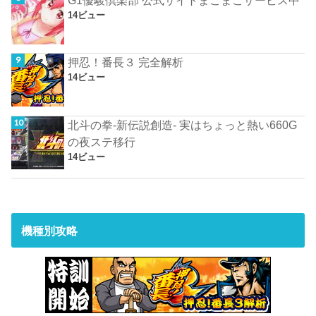
14ビュー
押忍！番長３ 完全解析
14ビュー
北斗の拳-新伝説創造- 実はちょっと熱い660G
の夜ステ移行
14ビュー
機種別攻略