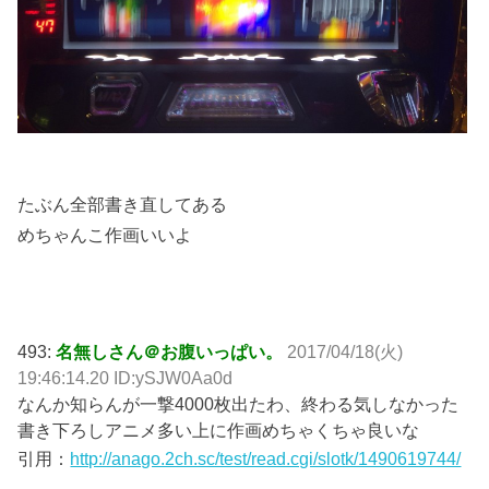
たぶん全部書き直してある
めちゃんこ作画いいよ
493:
名無しさん＠お腹いっぱい。
2017/04/18(火)
19:46:14.20 ID:ySJW0Aa0d
なんか知らんが一撃4000枚出たわ、終わる気しなかった
書き下ろしアニメ多い上に作画めちゃくちゃ良いな
引用：
http://anago.2ch.sc/test/read.cgi/slotk/1490619744/