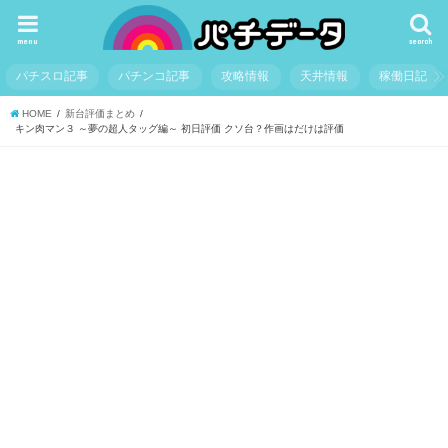
menu
search
パチスロ記事
パチンコ記事
攻略情報
天井情報
稼働日記
HOME
新台評価まとめ
キン肉マン３ ～夢の超人タッグ編～ 初日評価 クソ台？作画はだけは評価