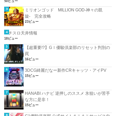
50ビュー
ミリオンゴッド MILLION GOD-神々の凱
旋- 完全攻略
23ビュー
パチスロ天井情報
18ビュー
【超重要!?】GⅠ優駿倶楽部のリセット判別の
罠
16ビュー
3DCG綺麗だなー新作CRキャッツ・アイPV
15ビュー
HANABI ハナビ 逆押しのススメ 氷狙いが苦手
な方に是非！
15ビュー
G1優駿倶楽部 公式サイトまこまこサービス中