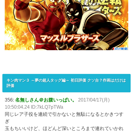
キン肉マン３ ～夢の超人タッグ編～ 初日評価 クソ台？作画はだけは
評価
356:
名無しさん＠お腹いっぱい。
2017/04/17(月)
10:50:04.24 ID:7kLQ7pTWa
同じレア子役を連続で引かないと無駄になるとかきつす
ぎ
玉もちいいけど、ほどんど深いところまで連れていかれ