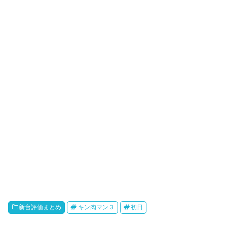
新台評価まとめ
キン肉マン３
初日