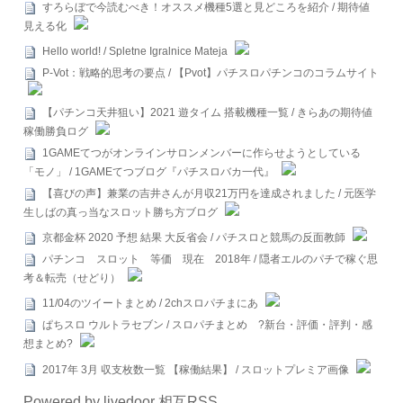
すろらぼで今読むべき！オススメ機種5選と見どころを紹介 / 期待値
見える化
Hello world! / Spletne Igralnice Mateja
P-Vot：戦略的思考の要点 / 【Pvot】パチスロパチンコのコラムサイト
【パチンコ天井狙い】2021 遊タイム 搭載機種一覧 / きらあの期待値
稼働勝負ログ
1GAMEてつがオンラインサロンメンバーに作らせようとしている
「モノ」 / 1GAMEてつブログ『パチスロバカ一代』
【喜びの声】兼業の吉井さんが月収21万円を達成されました / 元医学
生しばの真っ当なスロット勝ち方ブログ
京都金杯 2020 予想 結果 大反省会 / パチスロと競馬の反面教師
パチンコ スロット 等価 現在 2018年 / 隠者エルのパチで稼ぐ思
考＆転売（せどり）
11/04のツイートまとめ / 2chスロパチまにあ
ぱちスロ ウルトラセブン / スロパチまとめ ?新台・評価・評判・感
想まとめ?
2017年 3月 収支枚数一覧 【稼働結果】 / スロットプレミア画像
Powered by livedoor 相互RSS