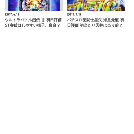
2017.4.19
2017.7.19
ウルトラバトル烈伝 甘 初日評価
パチスロ聖闘士星矢 海皇覚醒 初
ST突破はしやすい様子。良台？
日評価 初当たり天井は当り前？