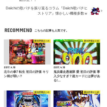
Daiichiの歌パチを振り返るコラム『Daiichi歌パチヒ
ストリア』懐かしい機種多数ｗ
RECOMMEND
こちらの記事も人気です。
新台評価まとめ
新台評価まとめ
2017.4.18
2017.4.18
北斗の拳7 転生 初日の評価 キリ
鬼浜爆走愚連隊 愛 初日の評価 導
ン柄が弱い？
入少なすぎ？超カードには夢があ
る!…
新台評価まとめ
新台評価まとめ