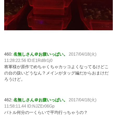
460:
名無しさん＠お腹いっぱい。
2017/04/18(火)
11:28:22.56 ID:E1Rd8r1j0
将軍様が原作でめちゃくちゃカッコよくなってるけどこ
の台の扱いどうなん？メインがタッグ編だからおまけだ
ろうけど。
462:
名無しさん＠お腹いっぱい。
2017/04/18(火)
11:58:11.44 ID:NJZEr06Gp
バトル何分の一くらいで平均行っちゃうの？