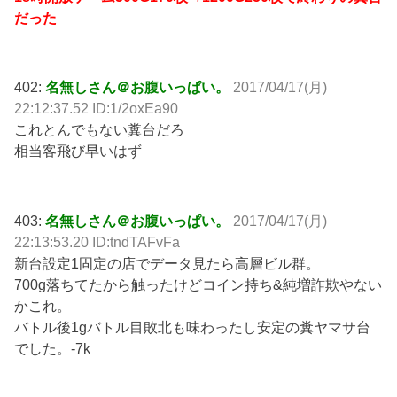
だった
402:
名無しさん＠お腹いっぱい。
2017/04/17(月)
22:12:37.52 ID:1/2oxEa90
これとんでもない糞台だろ
相当客飛び早いはず
403:
名無しさん＠お腹いっぱい。
2017/04/17(月)
22:13:53.20 ID:tndTAFvFa
新台設定1固定の店でデータ見たら高層ビル群。
700g落ちてたから触ったけどコイン持ち&純増詐欺やない
かこれ。
バトル後1gバトル目敗北も味わったし安定の糞ヤマサ台
でした。-7k