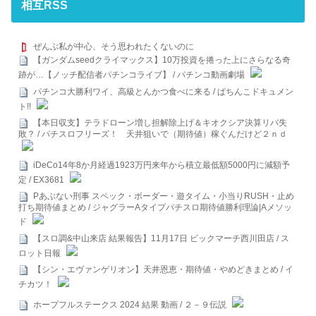
相互RSS
ぜんぶ私が中心、そう思われたくないのに
【ガンダムseedクライマックス】10万投資を捲った上にさらなる奇
跡が…【ノッチ配信者パチンコライブ】 / パチンコ動画劇場
パチンコ大勝利ワイ、高級とんかつ食べに来る / ぱちんこドキュメン
ト!!
【本日収支】テラドローン増し担解除上げ＆キオクシア決算リバ失
敗？ / パチスロフリーズ！ 天井狙いで（期待値）稼ぐんだけど２ｎｄ
iDeCo14年8か月経過1923万円来年から積立最低額5000円に減額予
定 / EX3681
Pあぶない刑事 スペック・ボーダー・遊タイム・小当りRUSH・止め
打ち期待値まとめ / ジャグラーAタイプパチスロ期待値勝利理論|Aメソッ
ド
【スロ調&中山来店 結果報告】11月17日 ビックマーチ西川田店 / ス
ロット日報
【シン・エヴァンゲリオン】天井恩恵・期待値・やめどきまとめ / イ
チカツ！
ホープフルステークス 2024 結果 動画 / ２－９伝説