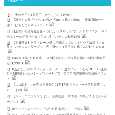
三十路女子×後輩男子、近づく心とすれ違い
【新台】大都「パチスロVivy -Fluorite Eye's Song-」筐体画像が公
開！ / ぱちんこドキュメント!!
日直島田の優等生台み～つけた♪【スロット ワールドダイスター/朝イ
チ１５分の初当りが最上位まで】 / パチンコ動画劇場
【本日収支】テラドローン増し担解除上げ＆キオクシア決算リバ失
敗？ / パチスロフリーズ！ 天井狙いで（期待値）稼ぐんだけど２ｎｄ
iDeCo14年8か月経過1923万円来年から積立最低額5000円に減額予
定 / EX3681
Pあぶない刑事 スペック・ボーダー・遊タイム・小当りRUSH・止め
打ち期待値まとめ / ジャグラーAタイプパチスロ期待値勝利理論|Aメソッ
ド
【スロ調&中山来店 結果報告】11月17日 ビックマーチ西川田店 / ス
ロット日報
【シン・エヴァンゲリオン】天井恩恵・期待値・やめどきまとめ / イ
チカツ！
ホープフルステークス 2024 結果 動画 / ２－９伝説