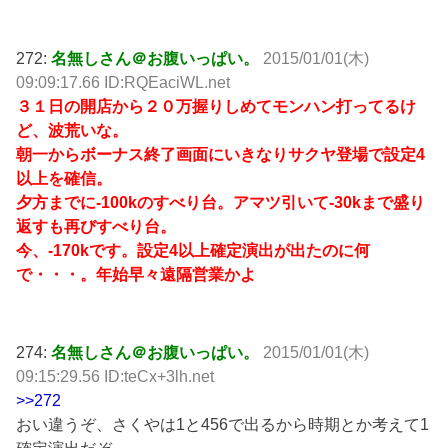
272:
名無しさん＠お腹いっぱい。
2015/01/01(木)
09:09:17.66 ID:RQEaciWL.net
３１日の開店から２０万握りしめてモンハン打ってるけ
ど、波荒いな。
朝一からボーナス終了画面にいきなりサクヤ登場で設定4
以上を確信。
夕方までに-100kのすべり台。アマツ引いて-30kまで盛り
返すも再びすべり台。
今、-170kです。設定4以上確定演出が出たのに何
で・・・。年始早々遠隔営業かよ
274:
名無しさん＠お腹いっぱい。
2015/01/01(木)
09:15:29.56 ID:teCx+3lh.net
>>272
おい違うぞ、さくやは1と456で出るから時期とか考えて1