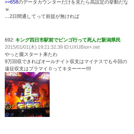
>>658
のデータカウンターだけを見たら高設定の挙動だな
ｗ
…2日間通してって前提が無ければ
692:
キング四日市駅前でビンゴ行って死んだ新潟県民
2015/01/01(木) 19:21:32.39 ID:UXUBior+.net
やっと朧スタート来たわ
9万回収できればオールナイト収支はマイナスでも今回の
遠征収支はプラマイ０ってキターーー!!!!