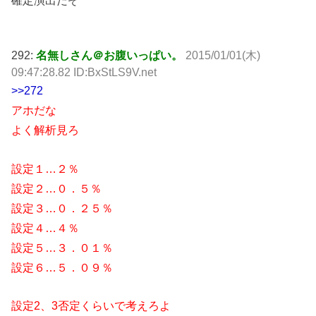
確定演出だぞ
292:
名無しさん＠お腹いっぱい。
2015/01/01(木)
09:47:28.82 ID:BxStLS9V.net
>>272
アホだな
よく解析見ろ
設定１…２％
設定２…０．５％
設定３…０．２５％
設定４…４％
設定５…３．０１％
設定６…５．０９％
設定2、3否定くらいで考えろよ