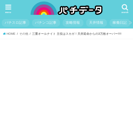
menu
search
パチスロ記事
パチンコ記事
攻略情報
天井情報
稼働日記
HOME
その他
三重オールナイト 主役はスカガ！天井延命からの3万枚オーバー!!!!