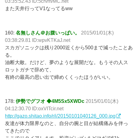
03:35:52.43 ID:5crvm/MC.net
また天井行ってV1なってるww
160:
名無しさん＠お腹いっぱい。
2015/01/01(木)
03:38:29.81 ID:wpvKTKaJ.net
スカガソニックは残り2000近くから500まで減ったことあ
る。
油断大敵。だけど、夢のような展開だな。もうその人ス
ロットガチで辞めて、
有終の最高の思い出で締めくくったほうがいい。
178:
伊勢でグフオ ◆4M5Sx5XWDc
2015/01/01(木)
04:12:30.70 ID:oxVITcir.net
http://gazo.shitao.info/r/i/20150101040126_000.jpg
友達が体力限界なのと、自分の腕と目が結構痛みを伴っ
てきたので