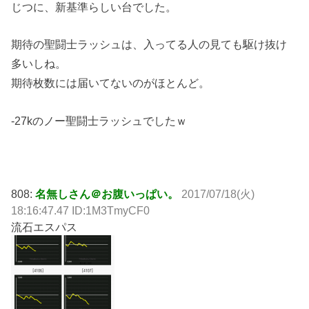
じつに、新基準らしい台でした。
期待の聖闘士ラッシュは、入ってる人の見ても駆け抜け
多いしね。
期待枚数には届いてないのがほとんど。
-27kのノー聖闘士ラッシュでしたｗ
808:
名無しさん＠お腹いっぱい。
2017/07/18(火)
18:16:47.47 ID:1M3TmyCF0
流石エスパス