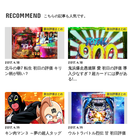
RECOMMEND
こちらの記事も人気です。
新台評価まとめ
新台評価まとめ
2017.4.18
2017.4.18
北斗の拳7 転生 初日の評価 キリ
鬼浜爆走愚連隊 愛 初日の評価 導
ン柄が弱い？
入少なすぎ？超カードには夢があ
る!…
新台評価まとめ
新台評価まとめ
2017.4.19
2017.4.19
キン肉マン３ ～夢の超人タッグ
ウルトラバトル烈伝 甘 初日評価