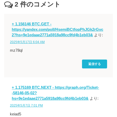
2
件のコメント
+ 1.156146 BTC.GET -
https://yandex.com/poll/HsemiBCtfopPhJGk2rGvc
2?hs=9e1edaae2771a5918a98cc9fd4b1eb03&
より:
2025年5月17日 6:04 AM
mz78ql
返信する
+ 1.175169 BTC.NEXT - https://graph.org/Ticket-
-58146-05-02?
hs=9e1edaae2771a5918a98cc9fd4b1eb03&
より:
2025年5月7日 7:01 PM
keiad5