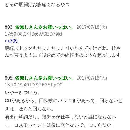
どその展開はお腹痛くなるやつ
803:
名無しさん＠お腹いっぱい。
2017/07/18(火)
17:59:08.04 ID:6WSED79fd
>>799
継続ストックもちょこちょこ引いたんですけどね、皆さ
んが言うように子役含めての継続率のような気がします
805:
名無しさん＠お腹いっぱい。
2017/07/18(火)
18:10:19.40 ID:9PE3SFpO0
いやーきついわ。
CBがあるから、回転数にバラつきがあって、回らないと
きは、ほんと回らない。
演出は単調だし、強チェが仕事しないと話にならない
し、コスモポイントは役に立たないで、つまらない。