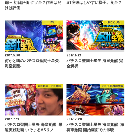
編～ 初日評価 クソ台？作画はだ
ST突破はしやすい様子。良台？
けは評価
PV
2017.5.30
2017.6.21
何かと噂のパチスロ聖闘士星矢-
パチスロ聖闘士星矢 海皇覚醒 完
海皇覚醒-
全解析
スロ動画・パチ動画
パチスロ機種情報
2017.7.19
2017.7.20
パチスロ聖闘士星矢-海皇覚醒- 最
パチスロ聖闘士星矢-海皇覚醒- 海
速実践動画 いそまるVSリノ
将軍激闘 開始画面での示唆