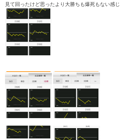
見て回ったけど思ったより大勝ちも爆死もない感じ