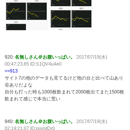
920:
名無しさん＠お腹いっぱい。
2017/07/19(水)
00:47:23.85 ID:S1QV4u4e0
>>913
サイト7の他のデータも見てるけど他の台と比べて山あり
谷ありだよな
自分も打った時も1000枚飲まれて2000枚出てまた1500枚
飲まれて感じで本当に荒い
940:
名無しさん＠お腹いっぱい。
2017/07/19(水)
02:19:21.07 ID:pisrotDr0