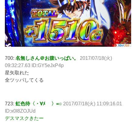
700:
名無しさん＠お腹いっぱい。
2017/07/18(火)
09:32:27.63 ID:GY5eJxP4p
星矢取れた
全ツッパしてくる
723:
虹色待〈・∀ﾒ 〉=○
2017/07/18(火) 11:09:16.01
ID:x0I8ZOJUd
デスマスクきたー