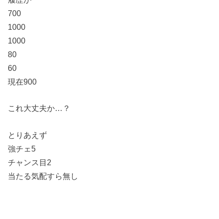
700
1000
1000
80
60
現在900
これ大丈夫か…？
とりあえず
強チェ5
チャンス目2
当たる気配すら無し