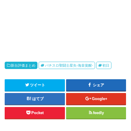
新台評価まとめ
パチスロ聖闘士星矢-海皇覚醒-
初日
ツイート
シェア
はてブ
Google+
Pocket
feedly