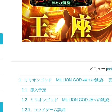
メニュー
[
hi
1
ミリオンゴッド MILLION GOD-神々の凱旋- 
1.1
導入予定
1.2
ミリオンゴッド MILLION GOD-神々の凱旋
1.2.1
ゴッドゲーム詳細