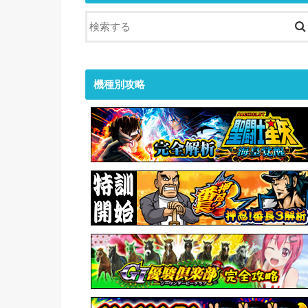
機種別攻略