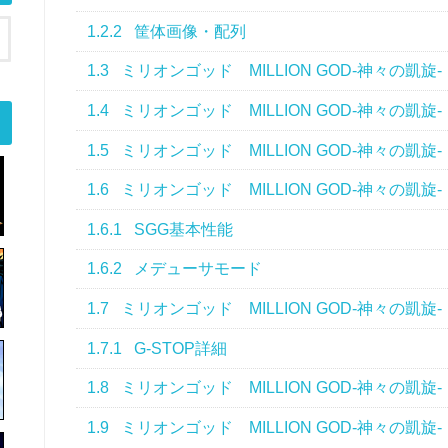
1.2.2
筐体画像・配列
1.3
ミリオンゴッド MILLION GOD-神々の凱
1.4
ミリオンゴッド MILLION GOD-神々の凱
1.5
ミリオンゴッド MILLION GOD-神々の凱旋
1.6
ミリオンゴッド MILLION GOD-神々の凱旋-
1.6.1
SGG基本性能
1.6.2
メデューサモード
1.7
ミリオンゴッド MILLION GOD-神々の凱旋-
1.7.1
G-STOP詳細
1.8
ミリオンゴッド MILLION GOD-神々の凱
1.9
ミリオンゴッド MILLION GOD-神々の凱旋