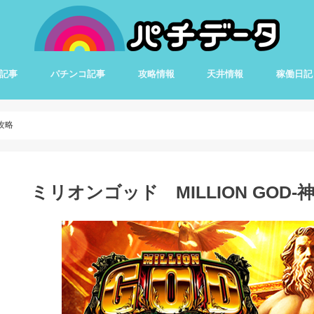
記事
パチンコ記事
攻略情報
天井情報
稼働日記
攻略
ミリオンゴッド MILLION GOD