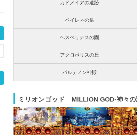
カドメイアの遺跡
ペイレネの泉
ヘスペリデスの園
アクロポリスの丘
パルテノン神殿
ミリオンゴッド MILLION GOD-神