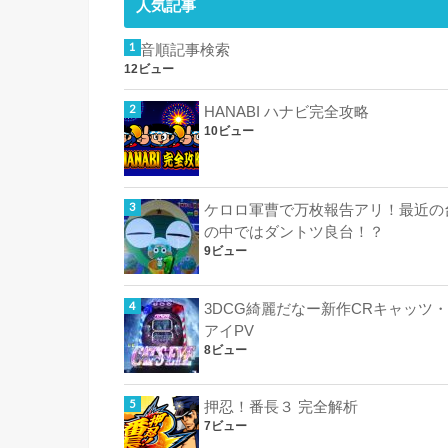
人気記事
50音順記事検索
12ビュー
HANABI ハナビ完全攻略
10ビュー
ケロロ軍曹で万枚報告アリ！最近の
の中ではダントツ良台！？
9ビュー
3DCG綺麗だなー新作CRキャッツ・
アイPV
8ビュー
押忍！番長３ 完全解析
7ビュー