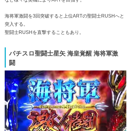
海将軍激闘を3回突破すると上位ARTの聖闘士RUSHへと
突入する。
聖闘士RUSHを直撃することもあり。
パチスロ聖闘士星矢 海皇覚醒 海将軍激
闘