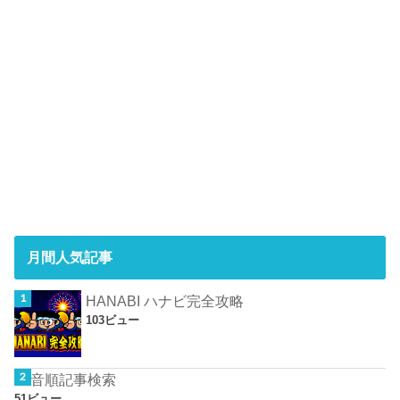
月間人気記事
HANABI ハナビ完全攻略
103ビュー
50音順記事検索
51ビュー