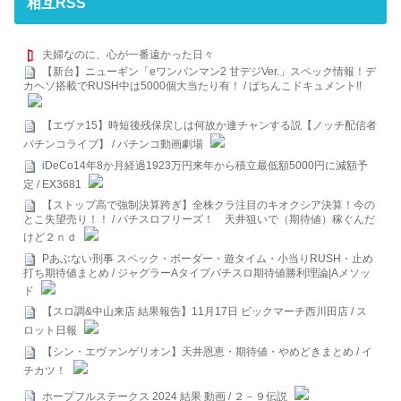
相互RSS
夫婦なのに、心が一番遠かった日々
【新台】ニューギン「eワンパンマン2 甘デジVer.」スペック情報！デ
カヘソ搭載でRUSH中は5000個大当たり有！ / ぱちんこドキュメント!!
【エヴァ15】時短後残保戻しは何故か連チャンする説【ノッチ配信者
パチンコライブ】 / パチンコ動画劇場
iDeCo14年8か月経過1923万円来年から積立最低額5000円に減額予
定 / EX3681
【ストップ高で強制決算跨ぎ】全株クラ注目のキオクシア決算！今の
とこ失望売り！！ / パチスロフリーズ！ 天井狙いで（期待値）稼ぐんだ
けど２ｎｄ
Pあぶない刑事 スペック・ボーダー・遊タイム・小当りRUSH・止め
打ち期待値まとめ / ジャグラーAタイプパチスロ期待値勝利理論|Aメソッ
ド
【スロ調&中山来店 結果報告】11月17日 ビックマーチ西川田店 / ス
ロット日報
【シン・エヴァンゲリオン】天井恩恵・期待値・やめどきまとめ / イ
チカツ！
ホープフルステークス 2024 結果 動画 / ２－９伝説