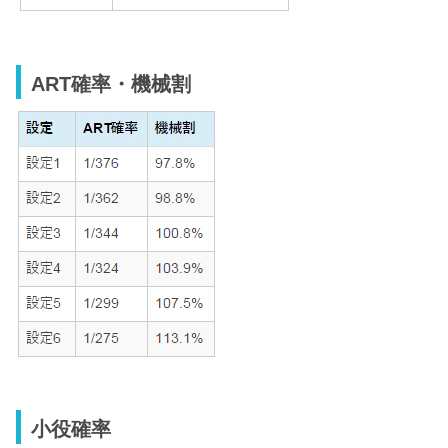
ART確率・機械割
小役確率