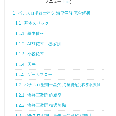
メニュー
[
hide
]
1
パチスロ聖闘士星矢 海皇覚醒 完全解析
1.1
基本スペック
1.1.1
基本情報
1.1.2
ART確率・機械割
1.1.3
小役確率
1.1.4
天井
1.1.5
ゲームフロー
1.2
パチスロ聖闘士星矢 海皇覚醒 海将軍激闘
1.2.1
海将軍激闘 継続率
1.2.2
海将軍激闘 抽選契機
1.3
パチスロ聖闘士星矢 海皇覚醒 聖闘士