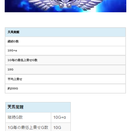
天馬覚醒
継続G数
10G+α
1G毎の最低上乗せG数
10G
平均上乗せ
約200G