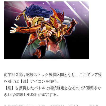
前半25G間は継続ストック獲得区間となり、ここでレア役
を引けば【続】アイコンを獲得。
【続】を獲得したバトルは継続確定となるので3個獲得で
きれば聖闘士RUSHが確定する。