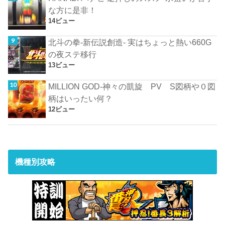
な方に是非！
14ビュー
北斗の拳-新伝説創造- 実はちょっと熱い660G
の夜ステ移行
13ビュー
MILLION GOD-神々の凱旋 PV S図柄や０図
柄はいったい何？
12ビュー
機種別攻略