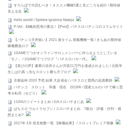
すろらぼで今読むべき！オススメ機種5選と見どころを紹介 / 期待値
見える化
Hello world! / Spletne Igralnice Mateja
P-Vot：戦略的思考の要点 / 【Pvot】パチスロパチンコのコラムサイト
【パチンコ天井狙い】2021 遊タイム 搭載機種一覧 / きらあの期待値
稼働勝負ログ
1GAMEてつがオンラインサロンメンバーに作らせようとしている
「モノ」 / 1GAMEてつブログ『パチスロバカ一代』
【喜びの声】兼業の吉井さんが月収21万円を達成されました / 元医学
生しばの真っ当なスロット勝ち方ブログ
京都金杯 2020 予想 結果 大反省会 / パチスロと競馬の反面教師
パチンコ スロット 等価 現在 2018年 / 隠者エルのパチで稼ぐ思
考＆転売（せどり）
11/04のツイートまとめ / 2chスロパチまにあ
ぱちスロ ウルトラセブン / スロパチまとめ ?新台・評価・評判・感
想まとめ?
2017年 3月 収支枚数一覧 【稼働結果】 / スロットプレミア画像