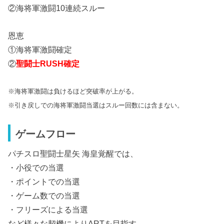
②海将軍激闘10連続スルー
恩恵
①海将軍激闘確定
②
聖闘士RUSH確定
※海将軍激闘は負けるほど突破率が上がる。
※引き戻しでの海将軍激闘当選はスルー回数には含まない。
ゲームフロー
パチスロ聖闘士星矢 海皇覚醒では、
・小役での当選
・ポイントでの当選
・ゲーム数での当選
・フリーズによる当選
など様々な契機によりARTを目指す。