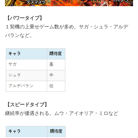
【パワータイプ】
１契機の上乗せゲーム数が多め。サガ・シュラ・アルデ
バランなど。
【スピードタイプ】
継続率が優遇される。ムウ・アイオリア・ミロなど