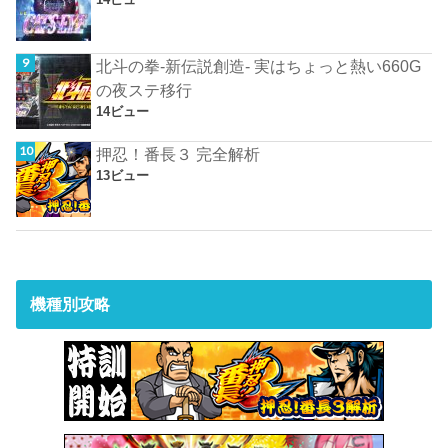
北斗の拳-新伝説創造- 実はちょっと熱い660G
の夜ステ移行
14ビュー
押忍！番長３ 完全解析
13ビュー
機種別攻略