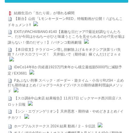
結婚生活の「当たり前」が壊れる瞬間
【新台】山佐「LモンキーターンRED」特報動画が公開！ / ぱちんこ
ドキュメント!!
EXITのPACHI⇄BANG #140【素敵な日だァア!?最近好調なりんたろ
ー。だが今回はかねちーがひと味違うところを見せられるのか!?見せ場は
譲らない！僕のだぞッ！】 / パチンコ動画劇場
【本日収支】テラドローン増し担解除上げ＆キオクシア決算リバ失
敗？ / パチスロフリーズ！ 天井狙いで（期待値）稼ぐんだけど２ｎｄ
iDeCo14年8か月経過1923万円来年から積立最低額5000円に減額予
定 / EX3681
Pあぶない刑事 スペック・ボーダー・遊タイム・小当りRUSH・止め
打ち期待値まとめ / ジャグラーAタイプパチスロ期待値勝利理論|Aメソッ
ド
【スロ調&中山来店 結果報告】11月17日 ビックマーチ西川田店 / ス
ロット日報
【シン・エヴァンゲリオン】天井恩恵・期待値・やめどきまとめ / イ
チカツ！
ホープフルステークス 2024 結果 動画 / ２－９伝説