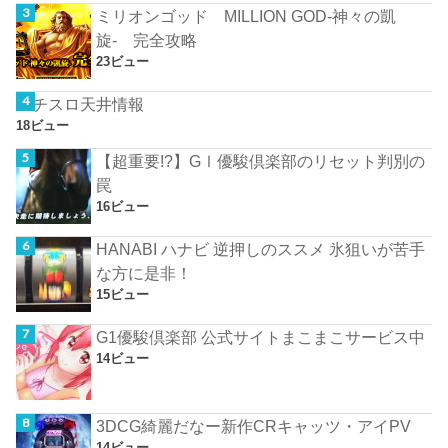
ミリオンゴッド MILLION GOD-神々の凱
旋- 完全攻略
23ビュー
パチスロ天井情報
18ビュー
【超重要!?】GⅠ優駿倶楽部のリセット判別の
罠
16ビュー
HANABI ハナビ 逆押しのススメ 氷狙いが苦手
な方に是非！
15ビュー
G1優駿倶楽部 公式サイトまこまこサービス中
14ビュー
3DCG綺麗だなー新作CRキャッツ・アイPV
14ビュー