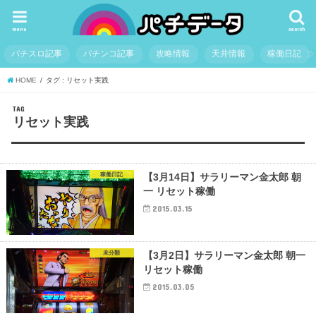
menu
search
パチスロ記事
パチンコ記事
攻略情報
天井情報
稼働日記
HOME
タグ : リセット実践
TAG
リセット実践
稼働日記
【3月14日】サラリーマン金太郎 朝
一 リセット稼働
2015.03.15
未分類
【3月2日】サラリーマン金太郎 朝一
リセット稼働
2015.03.05