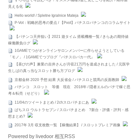
すろらぼで今読むべき！オススメ機種5選と見どころを紹介 / 期待値
見える化
Hello world! / Spletne Igralnice Mateja
P-Vot：戦略的思考の要点 / 【Pvot】パチスロパチンコのコラムサイト
【パチンコ天井狙い】2021 遊タイム 搭載機種一覧 / きらあの期待値
稼働勝負ログ
1GAMEてつがオンラインサロンメンバーに作らせようとしている
「モノ」 / 1GAMEてつブログ『パチスロバカ一代』
【喜びの声】兼業の吉井さんが月収21万円を達成されました / 元医学
生しばの真っ当なスロット勝ち方ブログ
京都金杯 2020 予想 結果 大反省会 / パチスロと競馬の反面教師
パチンコ スロット 等価 現在 2018年 / 隠者エルのパチで稼ぐ思
考＆転売（せどり）
11/04のツイートまとめ / 2chスロパチまにあ
ぱちスロ ウルトラセブン / スロパチまとめ ?新台・評価・評判・感
想まとめ?
2017年 3月 収支枚数一覧 【稼働結果】 / スロットプレミア画像
Powered by livedoor 相互RSS