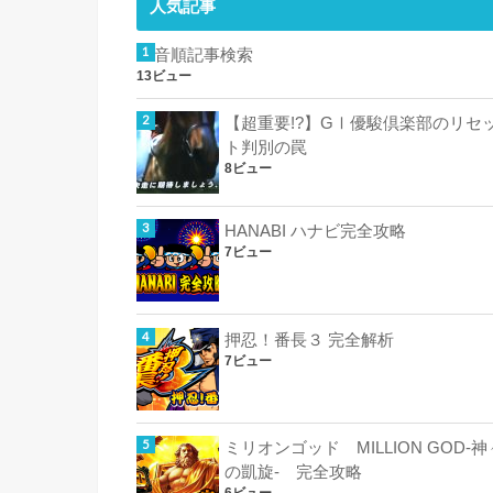
人気記事
50音順記事検索
13ビュー
【超重要!?】GⅠ優駿倶楽部のリセ
ト判別の罠
8ビュー
HANABI ハナビ完全攻略
7ビュー
押忍！番長３ 完全解析
7ビュー
ミリオンゴッド MILLION GOD-神
の凱旋- 完全攻略
6ビュー