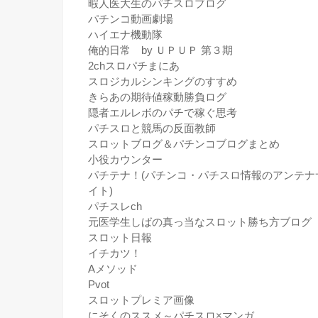
暇人医大生のパチスロブログ
パチンコ動画劇場
ハイエナ機動隊
俺的日常 by ＵＰＵＰ 第３期
2chスロパチまにあ
スロジカルシンキングのすすめ
きらあの期待値稼動勝負ログ
隠者エルレボのパチで稼ぐ思考
パチスロと競馬の反面教師
スロットブログ＆パチンコブログまとめ
小役カウンター
パチテナ！(パチンコ・パチスロ情報のアンテナ
イト)
パチスレch
元医学生しばの真っ当なスロット勝ち方ブログ
スロット日報
イチカツ！
Aメソッド
Pvot
スロットプレミア画像
にそくのススメ～パチスロ×マンガ