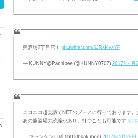
ッ
熊酒場2丁目店！
pic.twitter.com/6JRsI4vzYF
— KUNNY@Pachibee (@KUNNY0707)
2017年4月
ニコニコ超会議でNETのブースに行っております
あの熊酒場の続編があり、打つことも可能です
pic.
々
— フランケン山科 (@13thkakuhen)
2017年4月29日