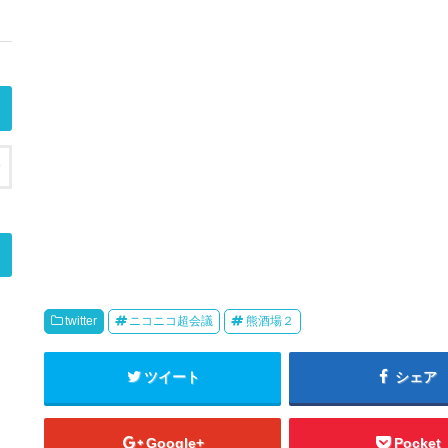
twitter
ニコニコ超会議
熊酒場２
ツイート
シェア
Google+
Pocket