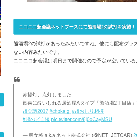
ニコニコ超会議ネットブースにて熊酒場2の試打を実施！
熊酒場2の試打があったみたいですね、他にも配布グッ
ない内容みたいです。
ニコニコ超会議は明日まで開催なので予定が空いている
赤提灯、点灯しました！
歓喜に酔いしれる居酒屋Aタイプ「熊酒場2丁目店
超会議2017
#chokaigi
#超おしり相撲
#超のど自慢
pic.twitter.com/8j0oCayMSU
— 熊女将 a.k.a ネット株式会社 (@NET_JETCAR)
2