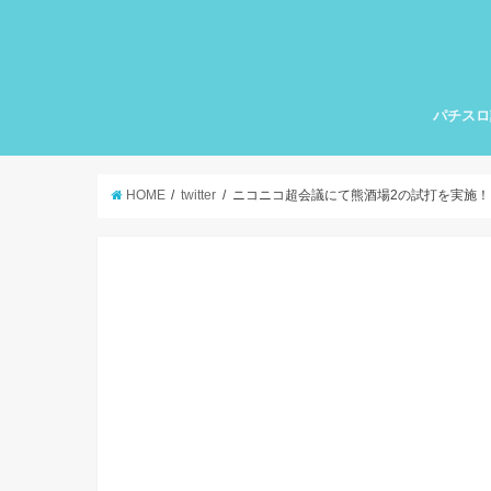
パチスロ
HOME
twitter
ニコニコ超会議にて熊酒場2の試打を実施！