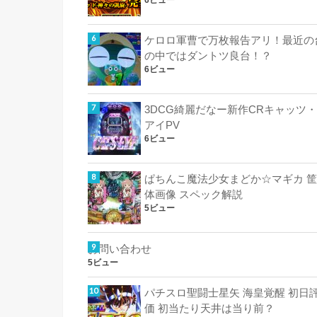
ケロロ軍曹で万枚報告アリ！最近の
の中ではダントツ良台！？
6ビュー
3DCG綺麗だなー新作CRキャッツ・
アイPV
6ビュー
ぱちんこ魔法少女まどか☆マギカ 筐
体画像 スペック解説
5ビュー
お問い合わせ
5ビュー
パチスロ聖闘士星矢 海皇覚醒 初日
価 初当たり天井は当り前？