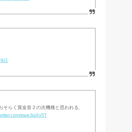
29日
。おそらく賞金首２の次機種と思われる、
twitter.com/pweJigXx5T