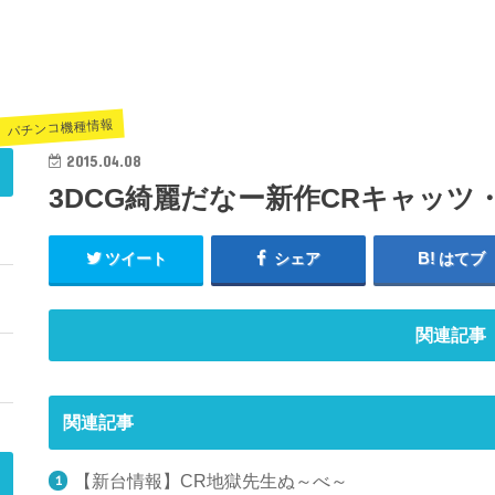
パチンコ機種情報
2015.04.08
3DCG綺麗だなー新作CRキャッツ
ツイート
シェア
はてブ
関連記事
関連記事
【新台情報】CR地獄先生ぬ～べ～