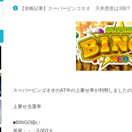
【攻略記事】スーパービンゴネオ 天井恩恵は3倍!?
スーパービンゴネオのAT中の上乗せ率が判明しました
上乗せ当選率
■BINGO揃い
単発・・・0.003％