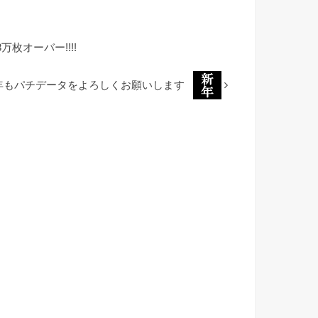
枚オーバー!!!!
今年もパチデータをよろしくお願いします