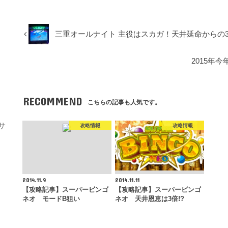
三重オールナイト 主役はスカガ！天井延命からの3万
2015年
RECOMMEND
こちらの記事も人気です。
サ
攻略情報
攻略情報
2014.11.9
2014.11.11
【攻略記事】スーパービンゴ
【攻略記事】スーパービンゴ
ネオ モードB狙い
ネオ 天井恩恵は3倍!?