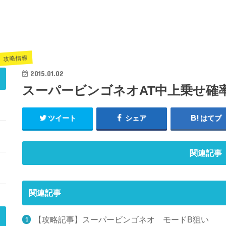
攻略情報
2015.01.02
スーパービンゴネオAT中上乗せ確
ツイート
シェア
はてブ
関連記事
関連記事
【攻略記事】スーパービンゴネオ モードB狙い