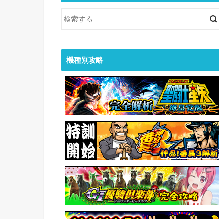
機種別攻略