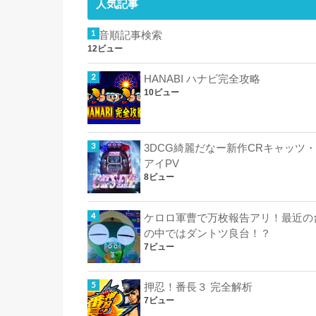
人気記事
50音順記事検索
12ビュー
HANABI ハナビ完全攻略
10ビュー
3DCG綺麗だなー新作CRキャッツ・
アイPV
8ビュー
ケロロ軍曹で万枚報告アリ！最近の
の中ではダントツ良台！？
7ビュー
押忍！番長３ 完全解析
7ビュー