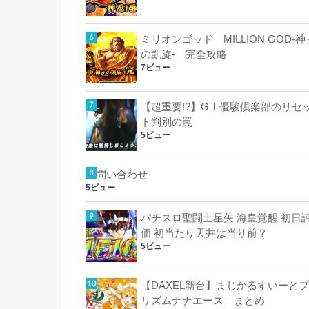
ミリオンゴッド MILLION GOD-神
の凱旋- 完全攻略
7ビュー
【超重要!?】GⅠ優駿倶楽部のリセ
ト判別の罠
5ビュー
お問い合わせ
5ビュー
パチスロ聖闘士星矢 海皇覚醒 初日
価 初当たり天井は当り前？
5ビュー
【DAXEL新台】まじかるすいーとプ
リズムナナエース まとめ