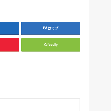
はてブ
feedly