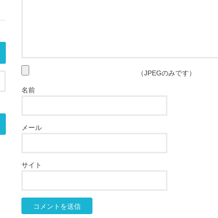
（JPEGのみです）
名前
メール
サイト