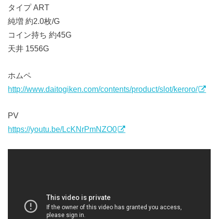
タイプ ART
純増 約2.0枚/G
コイン持ち 約45G
天井 1556G
ホムペ
http://www.daitogiken.com/contents/product/slot/keroro/
PV
https://youtu.be/LcKNrPmNZO0