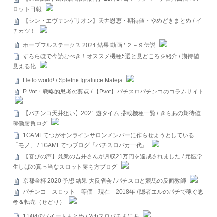
ロット日報
【シン・エヴァンゲリオン】天井恩恵・期待値・やめどきまとめ / イ
チカツ！
ホープフルステークス 2024 結果 動画 / ２－９伝説
すろらぼで今読むべき！オススメ機種5選と見どころを紹介 / 期待値
見える化
Hello world! / Spletne Igralnice Mateja
P-Vot：戦略的思考の要点 / 【Pvot】パチスロパチンコのコラムサイト
【パチンコ天井狙い】2021 遊タイム 搭載機種一覧 / きらあの期待値
稼働勝負ログ
1GAMEてつがオンラインサロンメンバーに作らせようとしている
「モノ」 / 1GAMEてつブログ『パチスロバカ一代』
【喜びの声】兼業の吉井さんが月収21万円を達成されました / 元医学
生しばの真っ当なスロット勝ち方ブログ
京都金杯 2020 予想 結果 大反省会 / パチスロと競馬の反面教師
パチンコ スロット 等価 現在 2018年 / 隠者エルのパチで稼ぐ思
考＆転売（せどり）
11/04のツイートまとめ / 2chスロパチまにあ