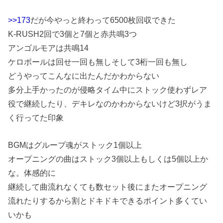
>>173
だが今やっと終わって6500枚回収できた
K-RUSH2回で3個と7個と赤共鳴3つ
アンゴルモアは共鳴14
ケロボールは回せ一回も無しそして3桁一回も無し
どうやってこんなに出たんだかわからない
多分上手かったのが侵略タイム中にストック使わずレア
役で継続したり、デキレなのかわからないけど3択がうま
く行ってた印象
BGMはグループ魂がストック1個以上
オープニングの曲はストック3個以上もしくは5個以上か
な。体感的に
継続して曲流れなくても数セット後にまたオープニング
流れたりするから割とドキドキできるポイント多くてい
いかも