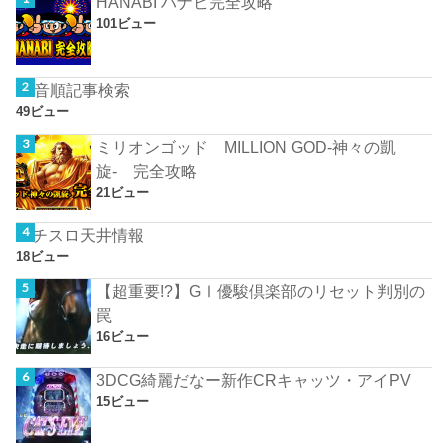
HANABI ハナビ完全攻略
101ビュー
50音順記事検索
49ビュー
ミリオンゴッド MILLION GOD-神々の凱
旋- 完全攻略
21ビュー
パチスロ天井情報
18ビュー
【超重要!?】GⅠ優駿倶楽部のリセット判別の
罠
16ビュー
3DCG綺麗だなー新作CRキャッツ・アイPV
15ビュー