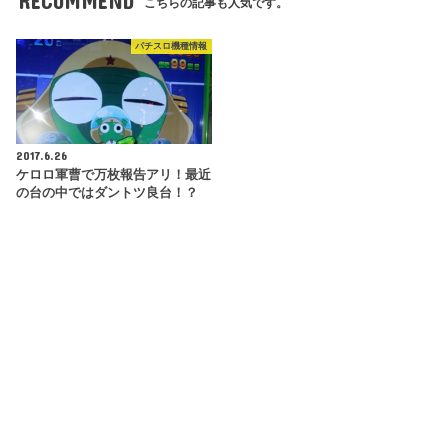
RECOMMEND
こちらの記事も人気です。
パチスロ機種情報
2017.6.26
ケロロ軍曹で万枚報告アリ！最近
の台の中ではダントツ良台！？