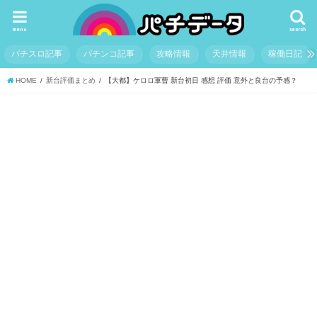
menu
search
パチスロ記事
パチンコ記事
攻略情報
天井情報
稼働日記
HOME
新台評価まとめ
【大都】ケロロ軍曹 新台初日 感想 評価 意外と良台の予感？