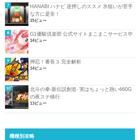
HANABI ハナビ 逆押しのススメ 氷狙いが苦手
な方に是非！
15ビュー
G1優駿倶楽部 公式サイトまこまこサービス中
14ビュー
押忍！番長３ 完全解析
14ビュー
北斗の拳-新伝説創造- 実はちょっと熱い660G
の夜ステ移行
13ビュー
機種別攻略