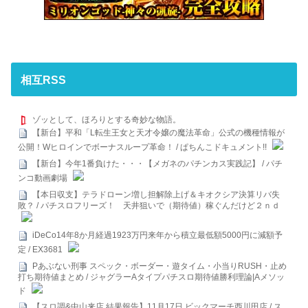
相互RSS
ゾッとして、ほろりとする奇妙な物語。
【新台】平和「L転生王女と天才令嬢の魔法革命」公式の機種情報が
公開！Wヒロインでボーナスループ革命！ / ぱちんこドキュメント!!
【新台】今年1番負けた・・・【メガネのパチンカス実践記】 / パチ
ンコ動画劇場
【本日収支】テラドローン増し担解除上げ＆キオクシア決算リバ失
敗？ / パチスロフリーズ！ 天井狙いで（期待値）稼ぐんだけど２ｎｄ
iDeCo14年8か月経過1923万円来年から積立最低額5000円に減額予
定 / EX3681
Pあぶない刑事 スペック・ボーダー・遊タイム・小当りRUSH・止め
打ち期待値まとめ / ジャグラーAタイプパチスロ期待値勝利理論|Aメソッ
ド
【スロ調&中山来店 結果報告】11月17日 ビックマーチ西川田店 / ス