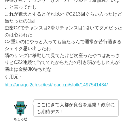
序盤からアナウンサーがスーパーウルトラ激熱みたいな
こと言ってたし
これが仮天とするとそれ以外でCZ13回ぐらい入ったけど
当たったの1回
虫歯CZでチャンス目2滑りチャンス目1引いてダメだった
のは心おれた
CZ重いのにやっと入っても当たらんで通常が苦行過ぎる
シェイク思い出したわ
隣のリングに移動して見てたけど次座ったやつはあっさ
りとCZ2連続で当ててたからただの引き弱かもしれんが
演出は金髪JK待ちだな
引用元：
http://anago.2ch.sc/test/read.cgi/slotk/1497541434/
ここにきて大都が良台を連発！政宗に
も期待デス！
ちょろ助