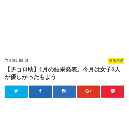
2015.02.01
稼働日記
【チョロ助】1月の結果発表。今月は女子3人
が優しかったもよう