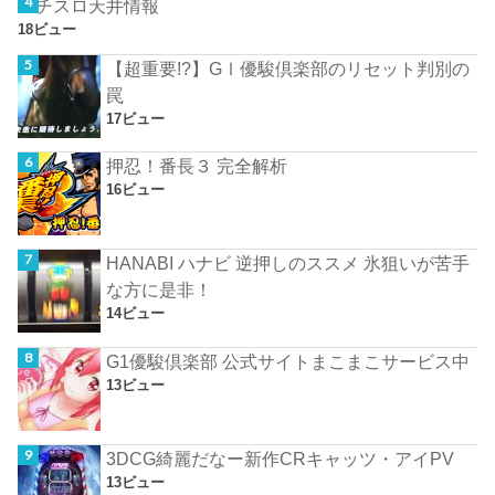
パチスロ天井情報
18ビュー
【超重要!?】GⅠ優駿倶楽部のリセット判別の
罠
17ビュー
押忍！番長３ 完全解析
16ビュー
HANABI ハナビ 逆押しのススメ 氷狙いが苦手
な方に是非！
14ビュー
G1優駿倶楽部 公式サイトまこまこサービス中
13ビュー
3DCG綺麗だなー新作CRキャッツ・アイPV
13ビュー