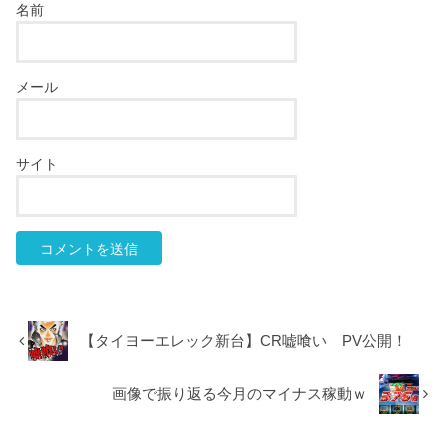
名前
メール
サイト
【タイヨーエレック新台】CR嘘喰い PV公開！
画像で振り返る今月のマイナス稼動ｗ