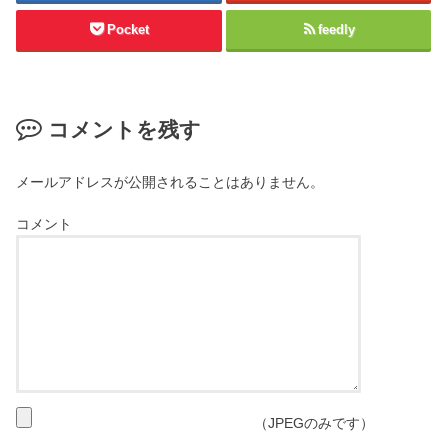
Pocket
feedly
コメントを残す
メールアドレスが公開されることはありません。
コメント
（JPEGのみです）