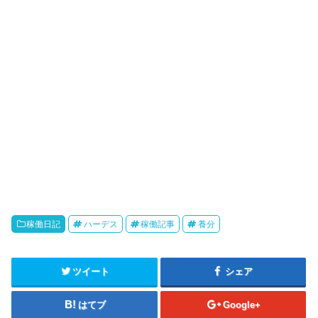
稼働日記
ハーデス
稼働記事
養分
ツイート
シェア
はてブ
Google+