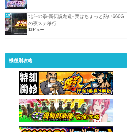
北斗の拳-新伝説創造- 実はちょっと熱い660G
の夜ステ移行
13ビュー
機種別攻略