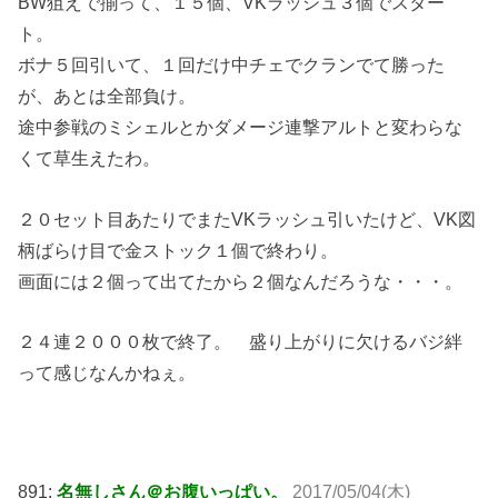
BW狙えで揃って、１５個、VKラッシュ３個でスター
ト。
ボナ５回引いて、１回だけ中チェでクランでて勝った
が、あとは全部負け。
途中参戦のミシェルとかダメージ連撃アルトと変わらな
くて草生えたわ。
２０セット目あたりでまたVKラッシュ引いたけど、VK図
柄ばらけ目で金ストック１個で終わり。
画面には２個って出てたから２個なんだろうな・・・。
２４連２０００枚で終了。 盛り上がりに欠けるバジ絆
って感じなんかねぇ。
891:
名無しさん＠お腹いっぱい。
2017/05/04(木)