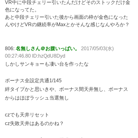
VR中に中段チェリー引いたんだけどそのストックだけ金
色になってた。
あと中段チェリー引いた後から画面の枠が金色になった
んやけどVRの継続率がMaxとかそんな感じなんやろか？
806:
名無しさん＠お腹いっぱい。
2017/05/03(水)
00:27:46.80 ID:hzQdU8Dyd
しかしサンキョーも凄い台を作ったな
ボーナス全設定共通1/145
絆タイプかと思いきや、ボーナス間天井無し、ボーナス
からはほぼラッシュ当選無し
czでも天井リセット
cz失敗天井はあるのかね？