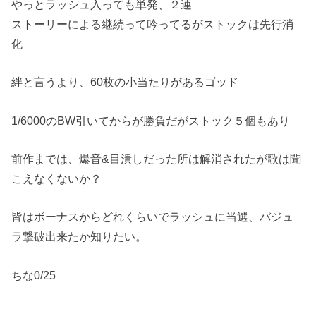
やっとラッシュ入っても単発、２連
ストーリーによる継続って吟ってるがストックは先行消
化
絆と言うより、60枚の小当たりがあるゴッド
1/6000のBW引いてからが勝負だがストック５個もあり
前作までは、爆音&目潰しだった所は解消されたが歌は聞
こえなくないか？
皆はボーナスからどれくらいでラッシュに当選、バジュ
ラ撃破出来たか知りたい。
ちな0/25