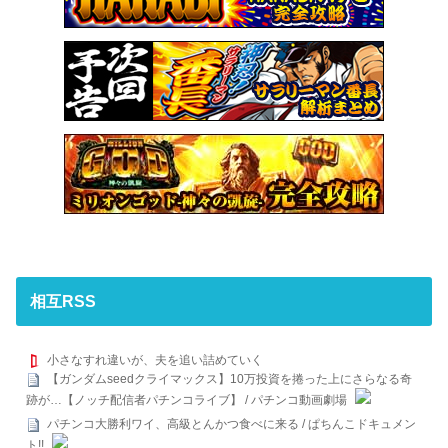
相互RSS
小さなすれ違いが、夫を追い詰めていく
【ガンダムseedクライマックス】10万投資を捲った上にさらなる奇
跡が…【ノッチ配信者パチンコライブ】 / パチンコ動画劇場
パチンコ大勝利ワイ、高級とんかつ食べに来る / ぱちんこドキュメン
ト!!