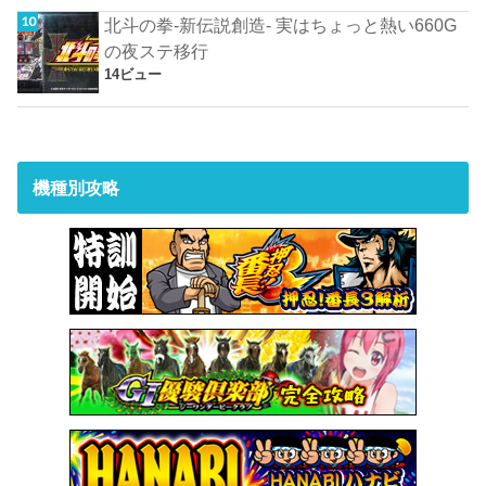
北斗の拳-新伝説創造- 実はちょっと熱い660G
の夜ステ移行
14ビュー
機種別攻略