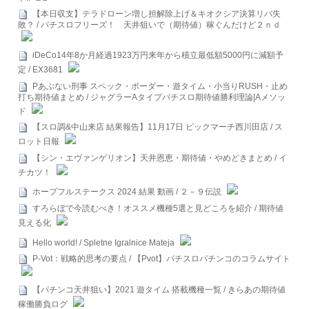
【本日収支】テラドローン増し担解除上げ＆キオクシア決算リバ失
敗？ / パチスロフリーズ！ 天井狙いで（期待値）稼ぐんだけど２ｎｄ
iDeCo14年8か月経過1923万円来年から積立最低額5000円に減額予
定 / EX3681
Pあぶない刑事 スペック・ボーダー・遊タイム・小当りRUSH・止め
打ち期待値まとめ / ジャグラーAタイプパチスロ期待値勝利理論|Aメソッ
ド
【スロ調&中山来店 結果報告】11月17日 ビックマーチ西川田店 / ス
ロット日報
【シン・エヴァンゲリオン】天井恩恵・期待値・やめどきまとめ / イ
チカツ！
ホープフルステークス 2024 結果 動画 / ２－９伝説
すろらぼで今読むべき！オススメ機種5選と見どころを紹介 / 期待値
見える化
Hello world! / Spletne Igralnice Mateja
P-Vot：戦略的思考の要点 / 【Pvot】パチスロパチンコのコラムサイト
【パチンコ天井狙い】2021 遊タイム 搭載機種一覧 / きらあの期待値
稼働勝負ログ