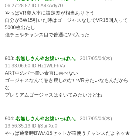
06:27:28.87 ID:LA4kAdy70
やっぱVR突入率に設定差が相当ありそう
自分がBW15引いた時はゴージャスなしでVR15回入って
5000枚出たし
強チェやチャンス目で普通にVR入った
903:
名無しさん＠お腹いっぱい。
2017/05/04(木)
11:33:06.60 ID:Hz1WLFhVa
ART中のバー揃い素直に喜べない
ゴージャスなんて巻き戻しのないVRみたいなもんだから
な
プレミアムゴージャスは引いてみたいけどね
904:
名無しさん＠お腹いっぱい。
2017/05/04(木)
13:56:35.13 ID:IjSuifXd0
やっぱ通常時BWの15セットが箱使うチャンスだよネッ★