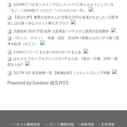
1GAMEてつがオンラインサロンメンバーに作らせようとしている
「モノ」 / 1GAMEてつブログ『パチスロバカ一代』
【喜びの声】兼業の吉井さんが月収21万円を達成されました / 元医学
生しばの真っ当なスロット勝ち方ブログ
京都金杯 2020 予想 結果 大反省会 / パチスロと競馬の反面教師
パチンコ スロット 等価 現在 2018年 / 隠者エルのパチで稼ぐ思
考＆転売（せどり）
11/04のツイートまとめ / 2chスロパチまにあ
ぱちスロ ウルトラセブン / スロパチまとめ ?新台・評価・評判・感
想まとめ?
2017年 3月 収支枚数一覧 【稼働結果】 / スロットプレミア画像
Powered by livedoor 相互RSS
パチスロ機種情報
パチンコ機種情報
攻略情報
天井情報