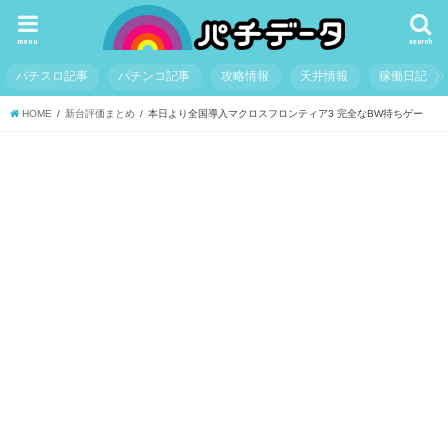
menu
search
パチスロ記事
パチンコ記事
攻略情報
天井情報
稼働日記
HOME
新台評価まとめ
本日より全国導入マクロスフロンティア3 完全なBW待ちゲー