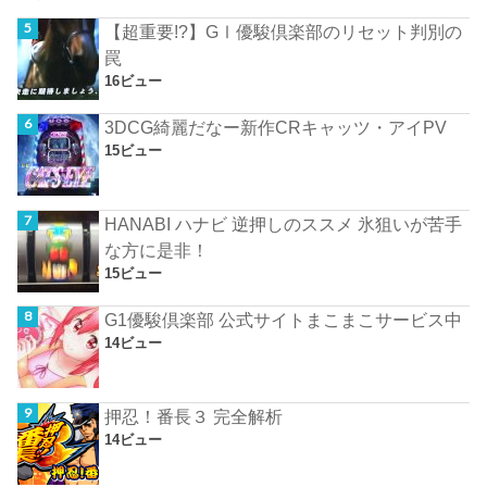
【超重要!?】GⅠ優駿倶楽部のリセット判別の
罠
16ビュー
3DCG綺麗だなー新作CRキャッツ・アイPV
15ビュー
HANABI ハナビ 逆押しのススメ 氷狙いが苦手
な方に是非！
15ビュー
G1優駿倶楽部 公式サイトまこまこサービス中
14ビュー
押忍！番長３ 完全解析
14ビュー