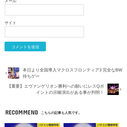
メール
サイト
本日より全国導入マクロスフロンティア3 完全なBW
待ちゲー
【重要】エヴァンゲリオン勝利への願いにレスQポ
イントの示唆演出がある事が判明！
RECOMMEND
こちらの記事も人気です。
パチスロ機種情報
パチスロ機種情報