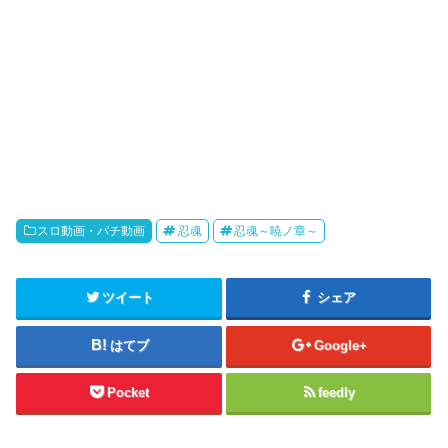
スロ動画・パチ動画
忍魂
忍魂～暁ノ章～
ツイート
シェア
はてブ
Google+
Pocket
feedly