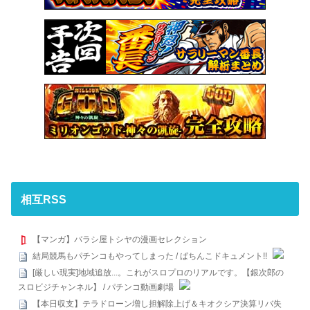
相互RSS
【マンガ】バラシ屋トシヤの漫画セレクション
結局競馬もパチンコもやってしまった / ぱちんこドキュメント!!
[厳しい現実]地域追放...。これがスロプロのリアルです。【銀次郎の
スロビジチャンネル】 / パチンコ動画劇場
【本日収支】テラドローン増し担解除上げ＆キオクシア決算リバ失