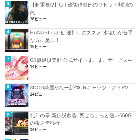
【超重要!?】GⅠ優駿倶楽部のリセット判別の
罠
16ビュー
HANABI ハナビ 逆押しのススメ 氷狙いが苦手
な方に是非！
15ビュー
G1優駿倶楽部 公式サイトまこまこサービス中
14ビュー
3DCG綺麗だなー新作CRキャッツ・アイPV
14ビュー
北斗の拳-新伝説創造- 実はちょっと熱い660G
の夜ステ移行
14ビュー