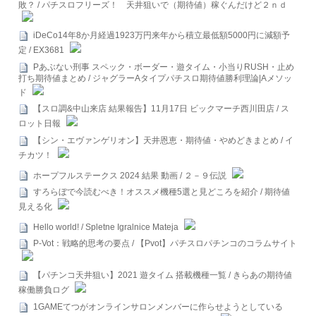
敗？ / パチスロフリーズ！ 天井狙いで（期待値）稼ぐんだけど２ｎｄ
iDeCo14年8か月経過1923万円来年から積立最低額5000円に減額予
定 / EX3681
Pあぶない刑事 スペック・ボーダー・遊タイム・小当りRUSH・止め
打ち期待値まとめ / ジャグラーAタイプパチスロ期待値勝利理論|Aメソッ
ド
【スロ調&中山来店 結果報告】11月17日 ビックマーチ西川田店 / ス
ロット日報
【シン・エヴァンゲリオン】天井恩恵・期待値・やめどきまとめ / イ
チカツ！
ホープフルステークス 2024 結果 動画 / ２－９伝説
すろらぼで今読むべき！オススメ機種5選と見どころを紹介 / 期待値
見える化
Hello world! / Spletne Igralnice Mateja
P-Vot：戦略的思考の要点 / 【Pvot】パチスロパチンコのコラムサイト
【パチンコ天井狙い】2021 遊タイム 搭載機種一覧 / きらあの期待値
稼働勝負ログ
1GAMEてつがオンラインサロンメンバーに作らせようとしている