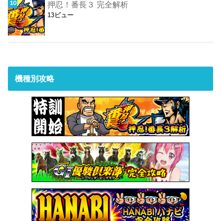
押忍！番長３ 完全解析
13ビュー
機種別攻略