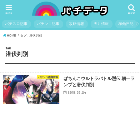
menu
search
パチスロ記事
パチンコ記事
攻略情報
天井情報
稼働日記
HOME
タグ : 潜伏判別
TAG
潜伏判別
パチンコ機種情報
ぱちんこウルトラバトル烈伝 朝一ラ
ンプと潜伏判別
2015.03.24