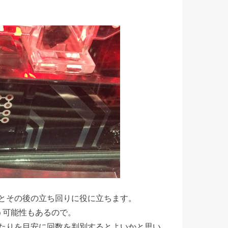
とその後の立ち回りに役に立ちます。
う可能性もあるので。
たりを目安に回数を判別するとよいかと思い