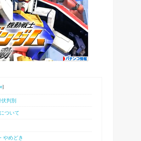
de
]
潜伏判別
プについて
・やめどき