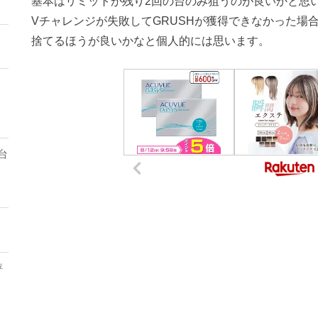
基本はリミットが残り2回の台のみ狙うのが良いかと思
Vチャレンジが失敗してGRUSHが獲得できなかった場
捨てるほうが良いかなと個人的には思います。
台
評