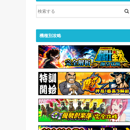
機種別攻略