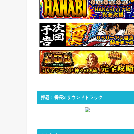
押忍！番長3 サウンドトラック