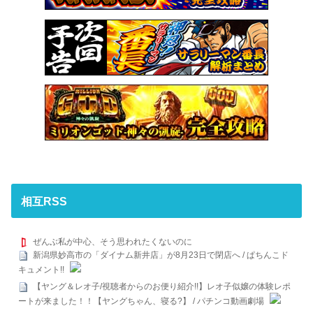
相互RSS
ぜんぶ私が中心、そう思われたくないのに
新潟県妙高市の「ダイナム新井店」が8月23日で閉店へ / ぱちんこド
キュメント!!
【ヤング＆レオ子/視聴者からのお便り紹介!!】レオ子似嬢の体験レポ
ートが来ました！！【ヤングちゃん、寝る?】 / パチンコ動画劇場