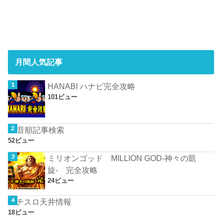
月間人気記事
HANABI ハナビ完全攻略
101ビュー
50音順記事検索
52ビュー
ミリオンゴッド MILLION GOD-神々の凱
旋- 完全攻略
24ビュー
パチスロ天井情報
18ビュー