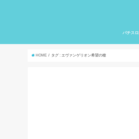
パチスロ
HOME
タグ : エヴァンゲリオン希望の槍