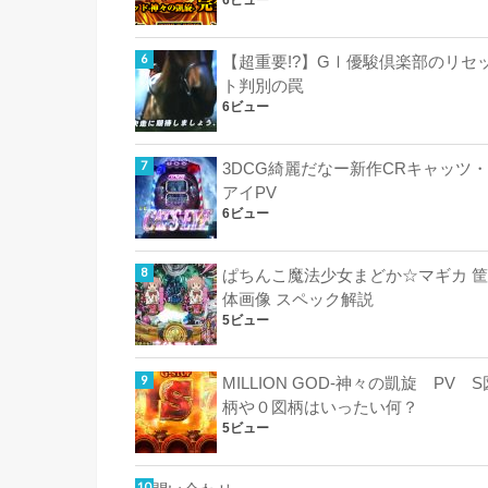
【超重要!?】GⅠ優駿倶楽部のリセ
ト判別の罠
6ビュー
3DCG綺麗だなー新作CRキャッツ・
アイPV
6ビュー
ぱちんこ魔法少女まどか☆マギカ 筐
体画像 スペック解説
5ビュー
MILLION GOD-神々の凱旋 PV S
柄や０図柄はいったい何？
5ビュー