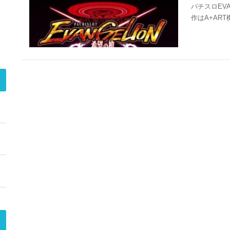
パチスロEV
作はA+AR