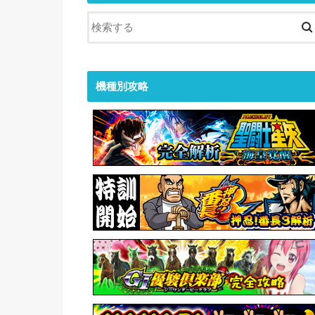
機種別攻略