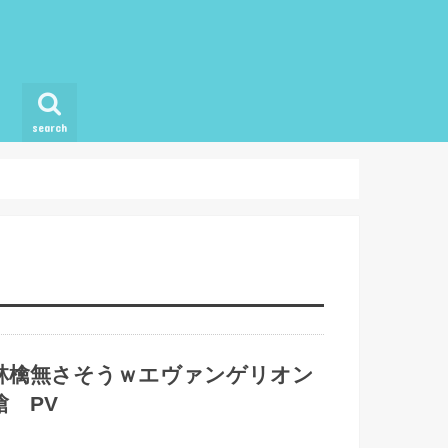
search
林檎無さそうｗエヴァンゲリオン
槍 PV