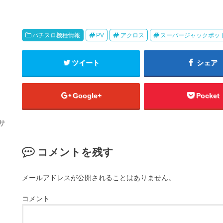
パチスロ機種情報
PV
アクロス
スーパージャックポッ
ツイート
シェア
Google+
Pocket
サ
コメントを残す
メールアドレスが公開されることはありません。
コメント