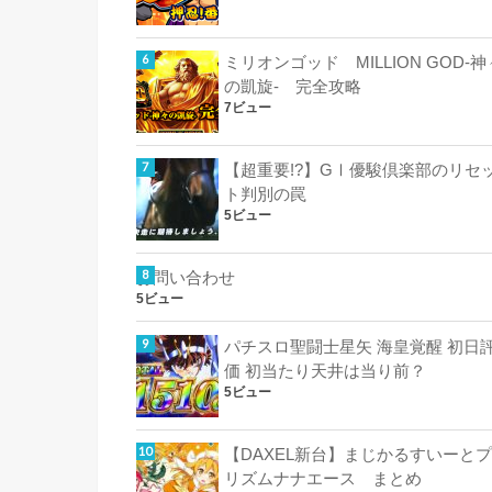
ミリオンゴッド MILLION GOD-神
の凱旋- 完全攻略
7ビュー
【超重要!?】GⅠ優駿倶楽部のリセ
ト判別の罠
5ビュー
お問い合わせ
5ビュー
パチスロ聖闘士星矢 海皇覚醒 初日
価 初当たり天井は当り前？
5ビュー
【DAXEL新台】まじかるすいーとプ
リズムナナエース まとめ