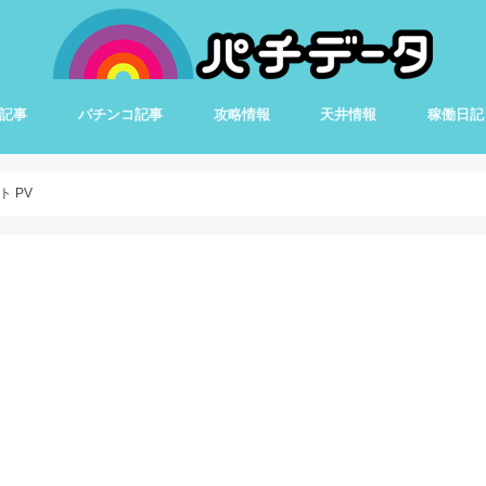
記事
パチンコ記事
攻略情報
天井情報
稼働日記
 PV