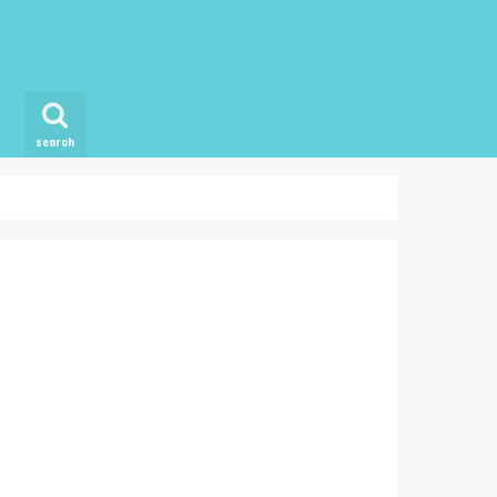
search