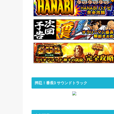
押忍！番長3 サウンドトラック