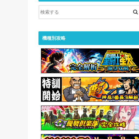
機種別攻略