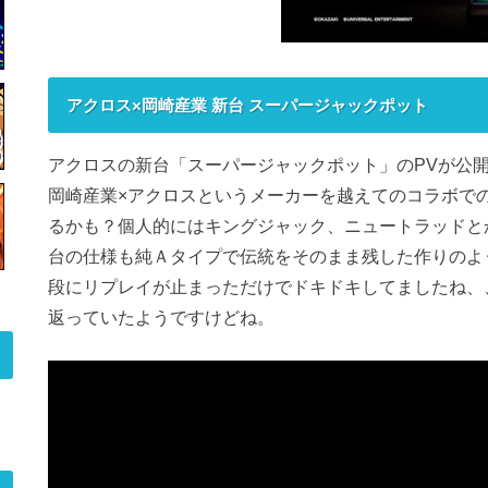
アクロス×岡崎産業 新台 スーパージャックポット
アクロスの新台「スーパージャックポット」のPVが公
岡崎産業×アクロスというメーカーを越えてのコラボで
るかも？個人的にはキングジャック、ニュートラッドと
台の仕様も純Ａタイプで伝統をそのまま残した作りのよ
段にリプレイが止まっただけでドキドキしてましたね、
返っていたようですけどね。