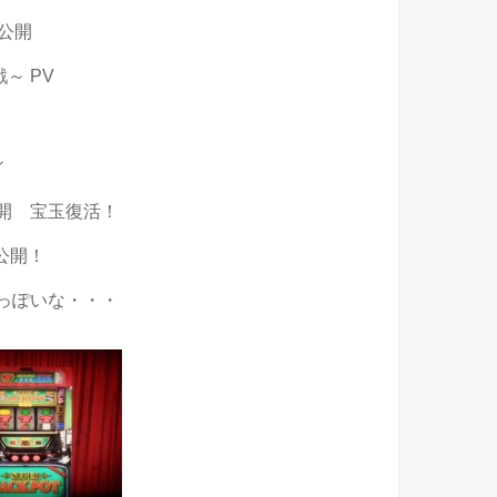
V公開
～ PV
ィ
公開 宝玉復活！
公開！
っぽいな・・・