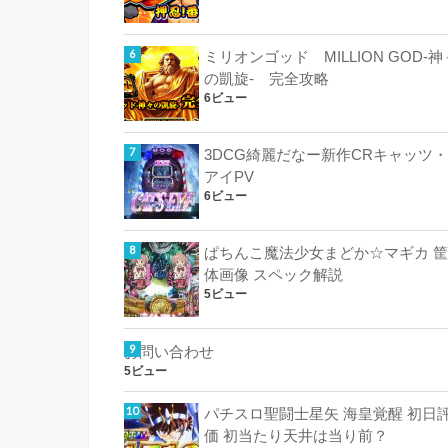
ミリオンゴッド MILLION GOD-神
の凱旋- 完全攻略
6ビュー
3DCG綺麗だなー新作CRキャッツ・
アイPV
6ビュー
ぱちんこ魔法少女まどか☆マギカ 筐
体画像 スペック解説
5ビュー
お問い合わせ
5ビュー
パチスロ聖闘士星矢 海皇覚醒 初日
価 初当たり天井は当り前？