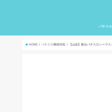
パチスロ
HOME
パチスロ機種情報
【山佐】新台パチスロシーマス