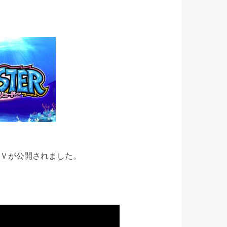
ＰＶが公開されました。