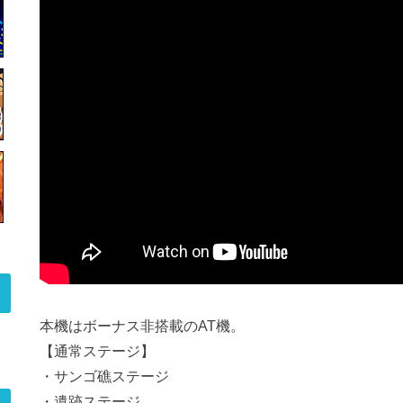
本機はボーナス非搭載のAT機。
【通常ステージ】
・サンゴ礁ステージ
・遺跡ステージ