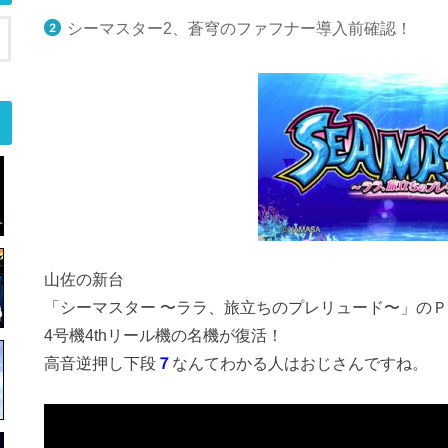
シーマスター2、蒼穹のファフナー導入前確認！
山佐の新台
「シーマスター 〜ララ、旅立ちのプレリュード〜」の
4号機4thリール機の名機が復活！
高音逆押し下段
７
なんてわかる人はおじさんですね。