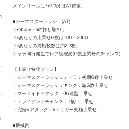
メインリールに7が揃えばAT確定。
々
■シーマスターラッシュ(AT)
1Set50G＋αの押し順AT。
1Gあたりの上乗せG数は10G～200G
1Gあたりの純増枚数は約2.2枚。
キャラ同行発生でレア役確変(G数上乗せのチャンス)
【上乗せ特化ゾーン】
・シーマスターラッシュテトラ：初期G数上乗せ
・シーマスターラッシュキング：毎G数上乗せ
・マーメイドアタック：0G連型上乗せ
・トライデントチャンス：7揃い上乗せ
・究極Vアタック：6トリガー究極上乗せ
評
■機械割