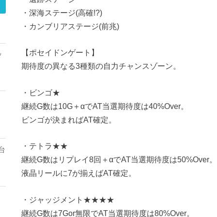
・深海ステージ(高確!?)
・カンブリアステージ(前兆)
【ポセイドンゲート】
ッ
期待度の異なる3種類の自力チャンスゾーン。
・ビンゴ★
継続G数は10G＋αでAT当選期待度は40%Over。
ビンゴが決まればAT確定。
・テトラ★★
台
継続G数はリプレイ8回＋αでAT当選期待度は50%Over。
液晶リールに7が揃えばAT確定。
・ジャッジメント★★★★
継続G数は7Gor無限でAT当選期待度は80%Over。