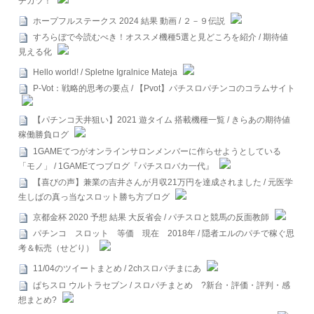
チカツ！
ホープフルステークス 2024 結果 動画 / ２－９伝説
すろらぼで今読むべき！オススメ機種5選と見どころを紹介 / 期待値
見える化
Hello world! / Spletne Igralnice Mateja
P-Vot：戦略的思考の要点 / 【Pvot】パチスロパチンコのコラムサイト
【パチンコ天井狙い】2021 遊タイム 搭載機種一覧 / きらあの期待値
稼働勝負ログ
1GAMEてつがオンラインサロンメンバーに作らせようとしている
「モノ」 / 1GAMEてつブログ『パチスロバカ一代』
【喜びの声】兼業の吉井さんが月収21万円を達成されました / 元医学
生しばの真っ当なスロット勝ち方ブログ
京都金杯 2020 予想 結果 大反省会 / パチスロと競馬の反面教師
パチンコ スロット 等価 現在 2018年 / 隠者エルのパチで稼ぐ思
考＆転売（せどり）
11/04のツイートまとめ / 2chスロパチまにあ
ぱちスロ ウルトラセブン / スロパチまとめ ?新台・評価・評判・感
想まとめ?