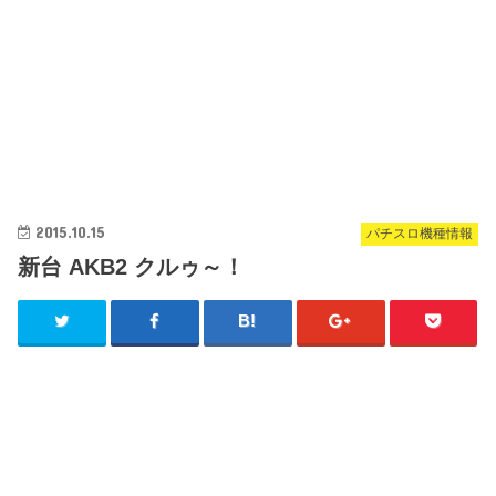
2015.10.15
パチスロ機種情報
新台 AKB2 クルゥ～！