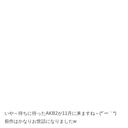
いや～待ちに待ったAKB2が11月に来ますね～(*´ー｀*)
前作はかなりお世話になりましたw