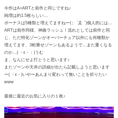
今作はA+ARTと前作と同じですね♪
純増は約1.5枚らしい…
ボーナスは5種類と増えてますねー( ; ゜Д゜)個人的には…
ARTは前作同様、神曲ラッシュ！流れとしては前作と同
じ、ただ特化ゾーンがオーバーチュア以外にも何種類か
増えてます、3桁乗せゾーンもあるようで…また重くなる
のか…( ・ε・：)うむ
ま、なんにせよ打とうと思います♪
またゾーンや天井の詳細が出たら記載しようと思います
ー( ・ε・)いやーあんまり変わって無いことを祈りたい
www
最後に最近のお気に入りの１枚♪