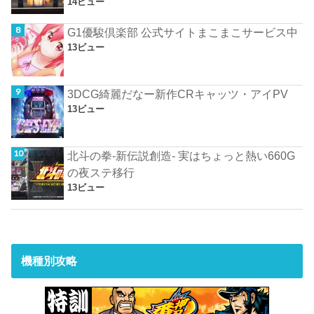
14ビュー
G1優駿倶楽部 公式サイトまこまこサービス中
13ビュー
3DCG綺麗だなー新作CRキャッツ・アイPV
13ビュー
北斗の拳-新伝説創造- 実はちょっと熱い660G
の夜ステ移行
13ビュー
機種別攻略