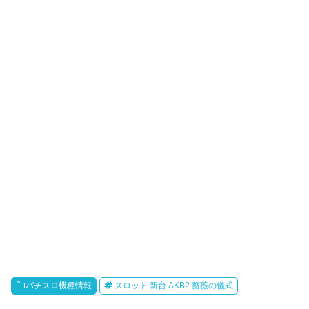
パチスロ機種情報
スロット 新台 AKB2 薔薇の儀式