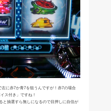
で左に赤7か青7を狙うんですが！赤7の場合
唆ボイス付き」ですね！
ると抽選すら無しになるので目押しに自信が