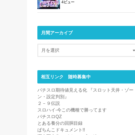
4ビュー
月間アーカイブ
相互リンク 随時募集中
パチスロ期待値見える化 『スロット天井・ゾー
ン・設定判別』
２－９伝説
スロハイ-今この機種で勝ってます
パチスロQZ
とある養分の回胴目録
ぱちんこドキュメント!!