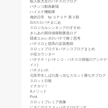
暇人医大生のパチスロブログ
パチンコ動画劇場
ハイエナ機動隊
俺的日常 by ＵＰＵＰ 第３期
2chスロパチまにあ
スロジカルシンキングのすすめ
きらあの期待値稼動勝負ログ
隠者エルレボのパチで稼ぐ思考
パチスロと競馬の反面教師
スロットブログ＆パチンコブログまとめ
小役カウンター
パチテナ！(パチンコ・パチスロ情報のアンテナ
イト)
パチスレch
元医学生しばの真っ当なスロット勝ち方ブログ
スロット日報
イチカツ！
Aメソッド
Pvot
スロットプレミア画像
にそくのススメ～パチスロ×マンガ