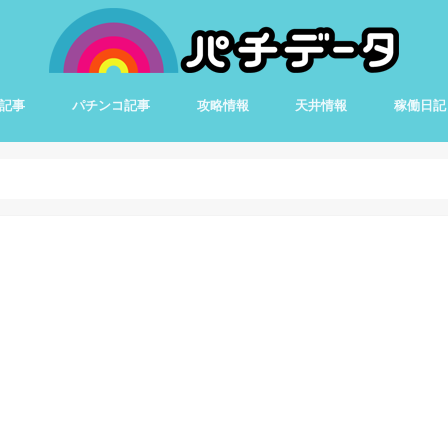
記事
パチンコ記事
攻略情報
天井情報
稼働日記