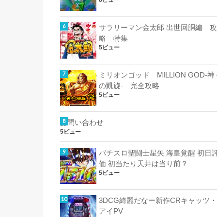
サラリーマン金太郎 出世回胴編 攻
略 特集
5ビュー
ミリオンゴッド MILLION GOD-神
の凱旋- 完全攻略
5ビュー
お問い合わせ
5ビュー
パチスロ聖闘士星矢 海皇覚醒 初日
価 初当たり天井は当り前？
5ビュー
3DCG綺麗だなー新作CRキャッツ・
アイPV