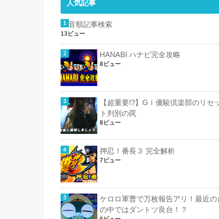
人気記事
50音順記事検索
13ビュー
HANABI ハナビ完全攻略
8ビュー
【超重要!?】GⅠ優駿倶楽部のリセ
ト判別の罠
8ビュー
押忍！番長３ 完全解析
7ビュー
ケロロ軍曹で万枚報告アリ！最近の
の中ではダントツ良台！？
6ビュー