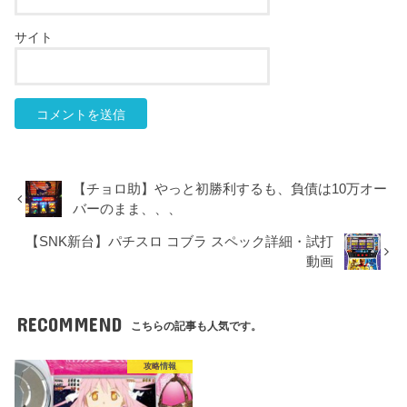
サイト
【チョロ助】やっと初勝利するも、負債は10万オー
バーのまま、、、
【SNK新台】パチスロ コブラ スペック詳細・試打
動画
RECOMMEND
こちらの記事も人気です。
攻略情報