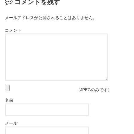
コメントを残す
メールアドレスが公開されることはありません。
コメント
（JPEGのみです）
名前
メール