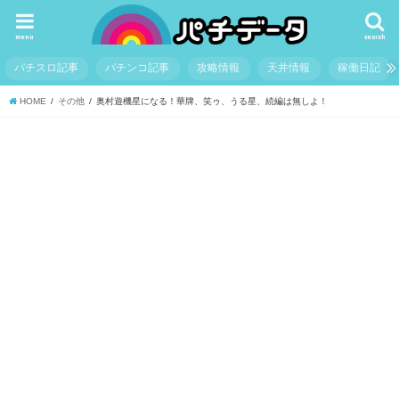
menu
search
パチスロ記事
パチンコ記事
攻略情報
天井情報
稼働日記
HOME
その他
奥村遊機星になる！華牌、笑ゥ、うる星、続編は無しよ！