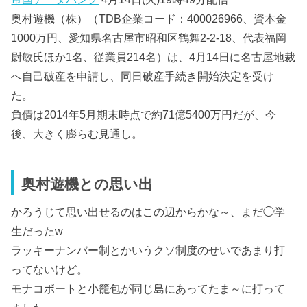
奥村遊機（株）（TDB企業コード：400026966、資本金
1000万円、愛知県名古屋市昭和区鶴舞2-2-18、代表福岡
尉敏氏ほか1名、従業員214名）は、4月14日に名古屋地裁
へ自己破産を申請し、同日破産手続き開始決定を受け
た。
負債は2014年5月期末時点で約71億5400万円だが、今
後、大きく膨らむ見通し。
奥村遊機との思い出
かろうじて思い出せるのはこの辺からかな～、まだ◯学
生だったw
ラッキーナンバー制とかいうクソ制度のせいであまり打
ってないけど。
モナコボートと小籠包が同じ島にあってたま～に打って