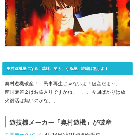
奥村遊機星になる！華牌、笑ぅ、うる星、続編は無しよ！
奥村遊機破産！！民事再生じゃないよ！破産だよ～。
南国麻雀２はお蔵入りですかね、、、、今回ばかりは放
火復活は無いのかな、、
遊技機メーカー「奥村遊機」が破産
帝国データバンク
4月14日(火)19時49分配信