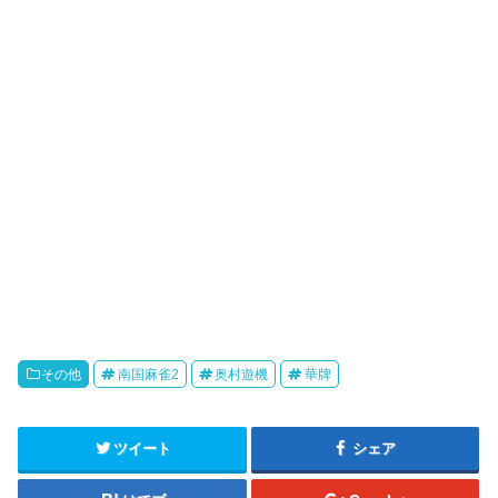
その他
南国麻雀2
奥村遊機
華牌
ツイート
シェア