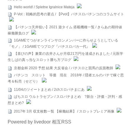
Hello world! / Spletne Igralnice Mateja
P-Vot：戦略的思考の要点 / 【Pvot】パチスロパチンコのコラムサイト
【パチンコ天井狙い】2021 遊タイム 搭載機種一覧 / きらあの期待値
稼働勝負ログ
1GAMEてつがオンラインサロンメンバーに作らせようとしている
「モノ」 / 1GAMEてつブログ『パチスロバカ一代』
【喜びの声】兼業の吉井さんが月収21万円を達成されました / 元医学
生しばの真っ当なスロット勝ち方ブログ
京都金杯 2020 予想 結果 大反省会 / パチスロと競馬の反面教師
パチンコ スロット 等価 現在 2018年 / 隠者エルのパチで稼ぐ思
考＆転売（せどり）
11/04のツイートまとめ / 2chスロパチまにあ
ぱちスロ ウルトラセブン / スロパチまとめ ?新台・評価・評判・感
想まとめ?
2017年 3月 収支枚数一覧 【稼働結果】 / スロットプレミア画像
Powered by livedoor 相互RSS