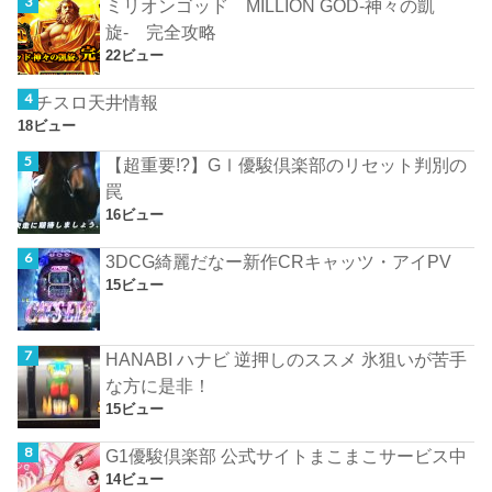
ミリオンゴッド MILLION GOD-神々の凱
旋- 完全攻略
22ビュー
パチスロ天井情報
18ビュー
【超重要!?】GⅠ優駿倶楽部のリセット判別の
罠
16ビュー
3DCG綺麗だなー新作CRキャッツ・アイPV
15ビュー
HANABI ハナビ 逆押しのススメ 氷狙いが苦手
な方に是非！
15ビュー
G1優駿倶楽部 公式サイトまこまこサービス中
14ビュー