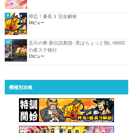
押忍！番長３ 完全解析
14ビュー
北斗の拳-新伝説創造- 実はちょっと熱い660G
の夜ステ移行
13ビュー
機種別攻略