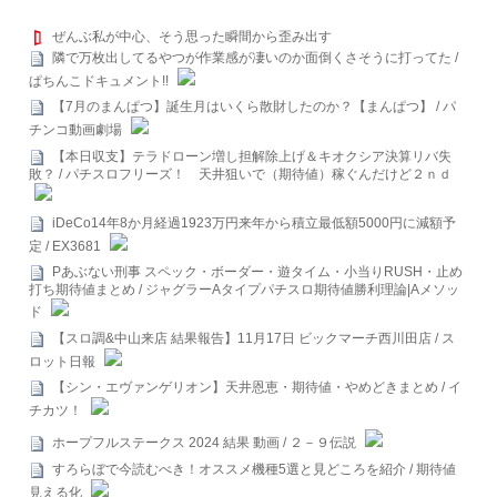
ぜんぶ私が中心、そう思った瞬間から歪み出す
隣で万枚出してるやつが作業感が凄いのか面倒くさそうに打ってた /
ぱちんこドキュメント!!
【7月のまんぱつ】誕生月はいくら散財したのか？【まんぱつ】 / パ
チンコ動画劇場
【本日収支】テラドローン増し担解除上げ＆キオクシア決算リバ失
敗？ / パチスロフリーズ！ 天井狙いで（期待値）稼ぐんだけど２ｎｄ
iDeCo14年8か月経過1923万円来年から積立最低額5000円に減額予
定 / EX3681
Pあぶない刑事 スペック・ボーダー・遊タイム・小当りRUSH・止め
打ち期待値まとめ / ジャグラーAタイプパチスロ期待値勝利理論|Aメソッ
ド
【スロ調&中山来店 結果報告】11月17日 ビックマーチ西川田店 / ス
ロット日報
【シン・エヴァンゲリオン】天井恩恵・期待値・やめどきまとめ / イ
チカツ！
ホープフルステークス 2024 結果 動画 / ２－９伝説
すろらぼで今読むべき！オススメ機種5選と見どころを紹介 / 期待値
見える化