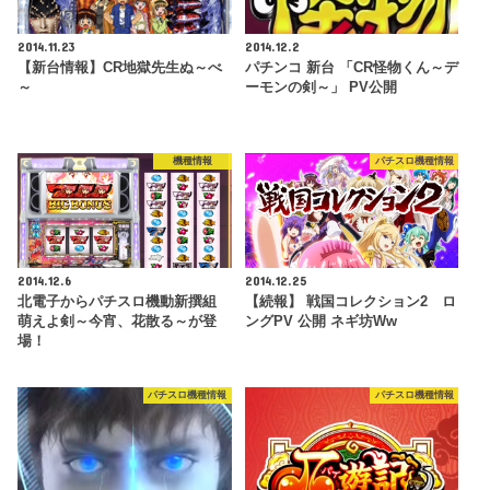
2014.11.23
2014.12.2
【新台情報】CR地獄先生ぬ～べ
パチンコ 新台 「CR怪物くん～デ
～
ーモンの剣～」 PV公開
機種情報
パチスロ機種情報
2014.12.6
2014.12.25
北電子からパチスロ機動新撰組
【続報】 戦国コレクション2 ロ
萌えよ剣～今宵、花散る～が登
ングPV 公開 ネギ坊ww
場！
パチスロ機種情報
パチスロ機種情報