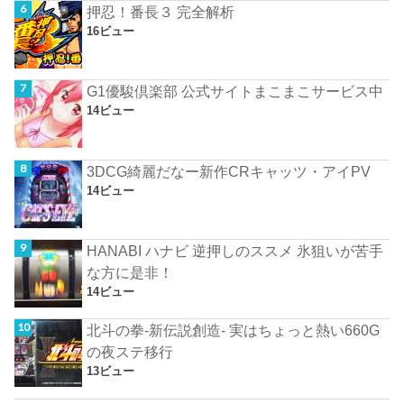
押忍！番長３ 完全解析
16ビュー
G1優駿倶楽部 公式サイトまこまこサービス中
14ビュー
3DCG綺麗だなー新作CRキャッツ・アイPV
14ビュー
HANABI ハナビ 逆押しのススメ 氷狙いが苦手
な方に是非！
14ビュー
北斗の拳-新伝説創造- 実はちょっと熱い660G
の夜ステ移行
13ビュー