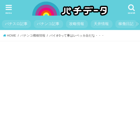
menu
search
パチスロ記事
パチンコ記事
攻略情報
天井情報
稼働日記
HOME
パチンコ機種情報
バイオ0って事はレベッカ台だな・・・