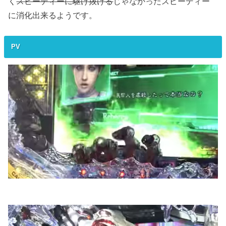
く
スピーディーに駆け抜ける
じゃなかったスピーディー
に消化出来るようです。
PV