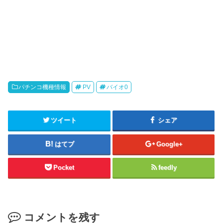
パチンコ機種情報
PV
バイオ0
ツイート
シェア
はてブ
Google+
Pocket
feedly
コメントを残す