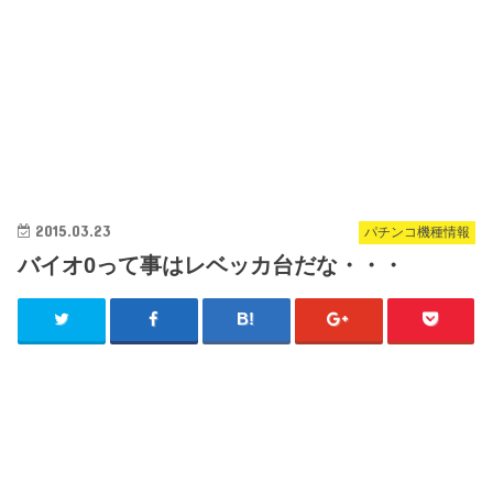
2015.03.23
パチンコ機種情報
バイオ0って事はレベッカ台だな・・・