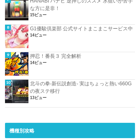
HANABI ハナビ 逆押しのススメ 氷狙いが苦手
な方に是非！
15ビュー
G1優駿倶楽部 公式サイトまこまこサービス中
14ビュー
押忍！番長３ 完全解析
14ビュー
北斗の拳-新伝説創造- 実はちょっと熱い660G
の夜ステ移行
13ビュー
機種別攻略