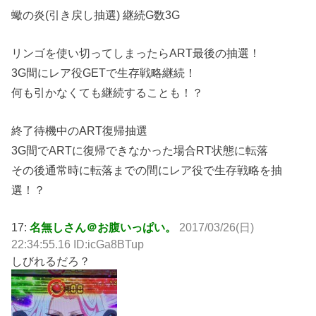
蠍の炎(引き戻し抽選) 継続G数3G
リンゴを使い切ってしまったらART最後の抽選！
3G間にレア役GETで生存戦略継続！
何も引かなくても継続することも！？
終了待機中のART復帰抽選
3G間でARTに復帰できなかった場合RT状態に転落
その後通常時に転落までの間にレア役で生存戦略を抽
選！？
17:
名無しさん＠お腹いっぱい。
2017/03/26(日)
22:34:55.16 ID:icGa8BTup
しびれるだろ？