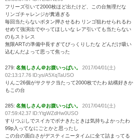
フリーズ引いて2000枚ほど出たけど、この台無理だな
リンゴチャレンジが糞過ぎる
毎回当たらないボタン押させるわ リンゴ狙わせられるわ
せめて強演出でやってほしいな レア引いても当たらない
のもストレス
無限ARTの準備中長すぎてびっくりしたな どんだけ吸い
込むんだよって思って焦った
279:
名無しさん＠お腹いっぱい。
2017/04/01(土)
02:13:17.76 ID:ys/A5XqTaUSO
りんご26個がサクサク当たって2000枚でたわ 結構好きか
もこの台
285:
名無しさん＠お腹いっぱい。
2017/04/01(土)
07:59:42.37 ID:YtgWZdHw0USO
すりつぶしでスイカでボナきたときは気持ちよかったわ
99p入ってなにごとかと思ったし
この台の面白さがデスティニータイムに全て詰まってる