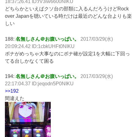
18:37:26.41 ID:rV3iw6600NIKU
どちらかといえばクソ台の部類に入るんだろうけどRock
over Japanを聴いている時だけは最近のどんな台よりも楽
しい
188:
名無しさん＠お腹いっぱい。
2017/03/29(水)
20:09:24.42 ID:1cbkUHFt0NIKU
ボナがめっちゃ大事なのにボナ確が設定1を大幅に下回っ
てる台しかなくて困る
194:
名無しさん＠お腹いっぱい。
2017/03/29(水)
22:17:04.37 ID:jeqodn5P0NIKU
>>192
間違えた