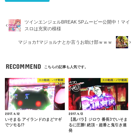
ツインエンジェルBREAK SPムービー公開中！マイ
スロは充実の模様
マジョカ†マジョルナとか言うお助け部ｗｗｗ
RECOMMEND
こちらの記事も人気です。
スロ動画・パチ動画
スロ動画・パチ動画
2017.4.12
2017.4.13
いそまる アイランドのまどマギ
【黒バラ】ジロウ 番長3でいそま
でツモる!?
るに圧勝! 絶頂・超番と鬼引き連
発