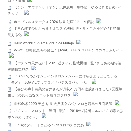
ロット日報
【シン・エヴァンゲリオン】天井恩恵・期待値・やめどきまとめ / イ
チカツ！
ホープフルステークス 2024 結果 動画 / ２－９伝説
すろらぼで今読むべき！オススメ機種5選と見どころを紹介 / 期待値
見える化
Hello world! / Spletne Igralnice Mateja
P-Vot：戦略的思考の要点 / 【Pvot】パチスロパチンコのコラムサイト
【パチンコ天井狙い】2021 遊タイム 搭載機種一覧 / きらあの期待値
稼働勝負ログ
1GAMEてつがオンラインサロンメンバーに作らせようとしている
「モノ」 / 1GAMEてつブログ『パチスロバカ一代』
【喜びの声】兼業の吉井さんが月収21万円を達成されました / 元医学
生しばの真っ当なスロット勝ち方ブログ
京都金杯 2020 予想 結果 大反省会 / パチスロと競馬の反面教師
パチンコ スロット 等価 現在 2018年 / 隠者エルのパチで稼ぐ思
考＆転売（せどり）
11/04のツイートまとめ / 2chスロパチまにあ