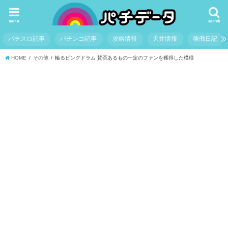
menu
search
パチスロ記事
パチンコ記事
攻略情報
天井情報
稼働日記
HOME
その他
輪るピングドラム 賛否あるもの一定のファンを獲得した模様