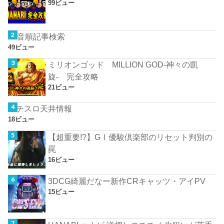
99ビュー
50音順記事検索
49ビュー
ミリオンゴッド MILLION GOD-神々の凱
旋- 完全攻略
21ビュー
パチスロ天井情報
18ビュー
【超重要!?】GⅠ優駿倶楽部のリセット判別の
罠
16ビュー
3DCG綺麗だなー新作CRキャッツ・アイPV
15ビュー