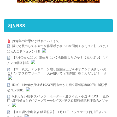
相互RSS
好青年の片思いが壊れていくまで
隣で万枚出してるやつが作業感が凄いのか面倒くさそうに打ってた /
ぱちんこドキュメント!!
【7月のまんぱつ】誕生月はいくら散財したのか？【まんぱつ】 / パ
チンコ動画劇場
【本日収支】テラドローン増し担解除上げ＆キオクシア決算リバ失
敗？ / パチスロフリーズ！ 天井狙いで（期待値）稼ぐんだけど２ｎｄ
iDeCo14年8か月経過1923万円来年から積立最低額5000円に減額予
定 / EX3681
Pあぶない刑事 スペック・ボーダー・遊タイム・小当りRUSH・止め
打ち期待値まとめ / ジャグラーAタイプパチスロ期待値勝利理論|Aメソッ
ド
【スロ調&中山来店 結果報告】11月17日 ビックマーチ西川田店 / ス