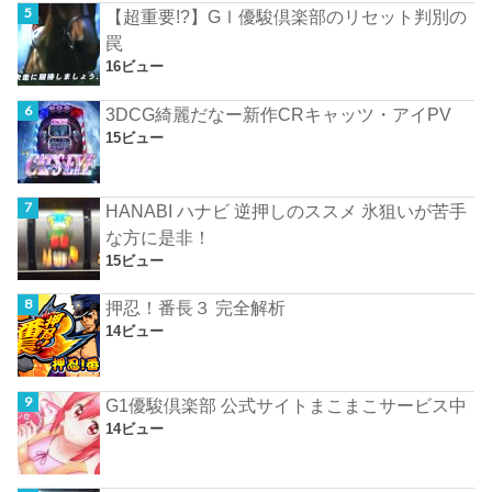
【超重要!?】GⅠ優駿倶楽部のリセット判別の
罠
16ビュー
3DCG綺麗だなー新作CRキャッツ・アイPV
15ビュー
HANABI ハナビ 逆押しのススメ 氷狙いが苦手
な方に是非！
15ビュー
押忍！番長３ 完全解析
14ビュー
G1優駿倶楽部 公式サイトまこまこサービス中
14ビュー