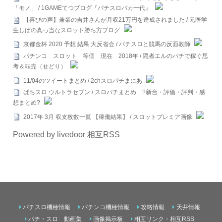
「モノ」 / 1GAMEてつブログ『パチスロバカ一代』
【喜びの声】兼業の吉井さんが月収21万円を達成されました / 元医学
生しばの真っ当なスロット勝ち方ブログ
京都金杯 2020 予想 結果 大反省会 / パチスロと競馬の反面教師
パチンコ スロット 等価 現在 2018年 / 隠者エルのパチで稼ぐ思
考＆転売（せどり）
11/04のツイートまとめ / 2chスロパチまにあ
ぱちスロ ウルトラセブン / スロパチまとめ ?新台・評価・評判・感
想まとめ?
2017年 3月 収支枚数一覧 【稼働結果】 / スロットプレミア画像
Powered by livedoor 相互RSS
パチスロ機種情報
パチンコ機種情報
攻略情報
天井情報
パチ・スロ 動画集
画像掲示板
相互リンク・相互RSS