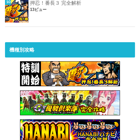
押忍！番長３ 完全解析
13ビュー
機種別攻略