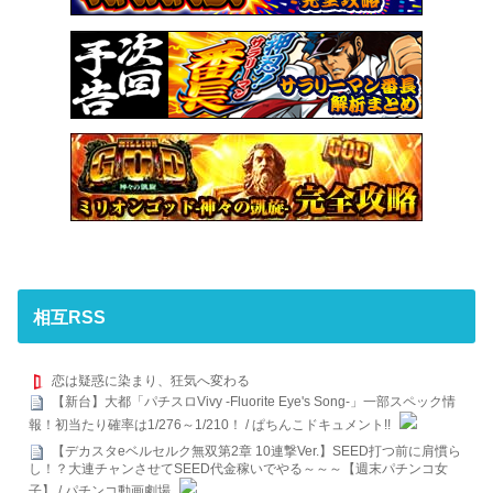
相互RSS
恋は疑惑に染まり、狂気へ変わる
【新台】大都「パチスロVivy -Fluorite Eye's Song-」一部スペック情
報！初当たり確率は1/276～1/210！ / ぱちんこドキュメント!!
【デカスタeベルセルク無双第2章 10連撃Ver.】SEED打つ前に肩慣ら
し！？大連チャンさせてSEED代金稼いでやる～～～【週末パチンコ女
子】 / パチンコ動画劇場