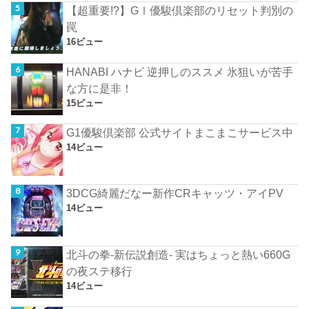
【超重要!?】GⅠ優駿倶楽部のリセット判別の
罠
16ビュー
HANABI ハナビ 逆押しのススメ 氷狙いが苦手
な方に是非！
15ビュー
G1優駿倶楽部 公式サイトまこまこサービス中
14ビュー
3DCG綺麗だなー新作CRキャッツ・アイPV
14ビュー
北斗の拳-新伝説創造- 実はちょっと熱い660G
の夜ステ移行
14ビュー