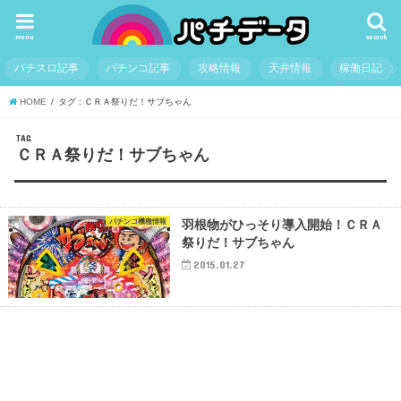
menu
search
パチスロ記事
パチンコ記事
攻略情報
天井情報
稼働日記
HOME
タグ : ＣＲＡ祭りだ！サブちゃん
TAG
ＣＲＡ祭りだ！サブちゃん
パチンコ機種情報
羽根物がひっそり導入開始！ＣＲＡ
祭りだ！サブちゃん
2015.01.27