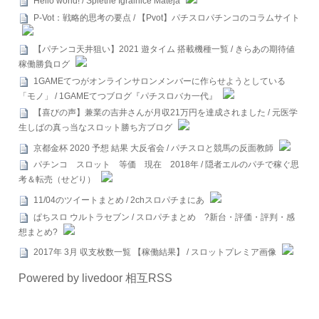
Hello world! / Spletne Igralnice Mateja
P-Vot：戦略的思考の要点 / 【Pvot】パチスロパチンコのコラムサイト
【パチンコ天井狙い】2021 遊タイム 搭載機種一覧 / きらあの期待値
稼働勝負ログ
1GAMEてつがオンラインサロンメンバーに作らせようとしている
「モノ」 / 1GAMEてつブログ『パチスロバカ一代』
【喜びの声】兼業の吉井さんが月収21万円を達成されました / 元医学
生しばの真っ当なスロット勝ち方ブログ
京都金杯 2020 予想 結果 大反省会 / パチスロと競馬の反面教師
パチンコ スロット 等価 現在 2018年 / 隠者エルのパチで稼ぐ思
考＆転売（せどり）
11/04のツイートまとめ / 2chスロパチまにあ
ぱちスロ ウルトラセブン / スロパチまとめ ?新台・評価・評判・感
想まとめ?
2017年 3月 収支枚数一覧 【稼働結果】 / スロットプレミア画像
Powered by livedoor 相互RSS