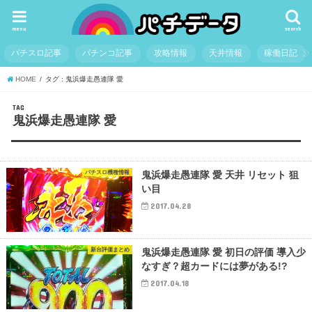
menu
search
パチスロ記事
パチンコ記事
攻略情報
天井情報
稼働日記
HOME
タグ : 鬼浜爆走愚連隊 愛
TAG
鬼浜爆走愚連隊 愛
パチスロ機種情報
鬼浜爆走愚連隊 愛 天井 リセット 狙
い目
2017.04.28
新台評価まとめ
鬼浜爆走愚連隊 愛 初日の評価 導入少
なすぎ？超カードには夢がある!?
2017.04.18