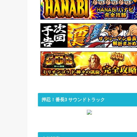
押忍！番長3 サウンドトラック