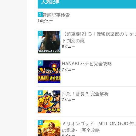
人気記事
50音順記事検索
14ビュー
【超重要!?】GⅠ優駿倶楽部のリセ
ト判別の罠
8ビュー
HANABI ハナビ完全攻略
7ビュー
押忍！番長３ 完全解析
7ビュー
ミリオンゴッド MILLION GOD-神
の凱旋- 完全攻略
6ビュー