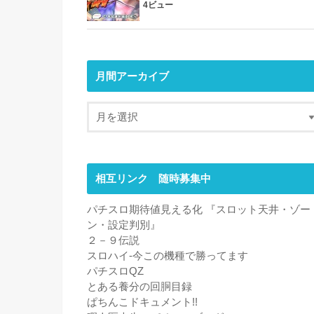
4ビュー
月間アーカイブ
相互リンク 随時募集中
パチスロ期待値見える化 『スロット天井・ゾー
ン・設定判別』
２－９伝説
スロハイ-今この機種で勝ってます
パチスロQZ
とある養分の回胴目録
ぱちんこドキュメント!!