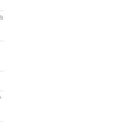
台
評
い