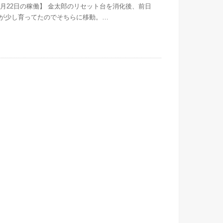
2月22日の稼働】 金太郎のリセット台を消化後、前日
台が少し育ってたのでそちらに移動。…