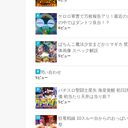
ケロロ軍曹で万枚報告アリ！最近の
の中ではダントツ良台！？
6ビュー
ぱちんこ魔法少女まどか☆マギカ 筐
体画像 スペック解説
5ビュー
お問い合わせ
5ビュー
パチスロ聖闘士星矢 海皇覚醒 初日
価 初当たり天井は当り前？
5ビュー
狂竜戦線 10スルー台からのおっぱ
祭