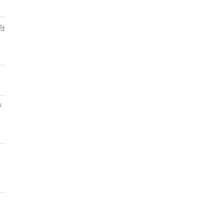
台
評
ミ
い