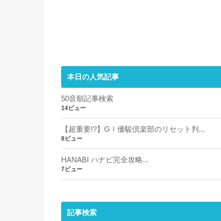
本日の人気記事
50音順記事検索
14ビュー
【超重要!?】GⅠ優駿倶楽部のリセット判...
8ビュー
HANABI ハナビ完全攻略...
7ビュー
記事検索