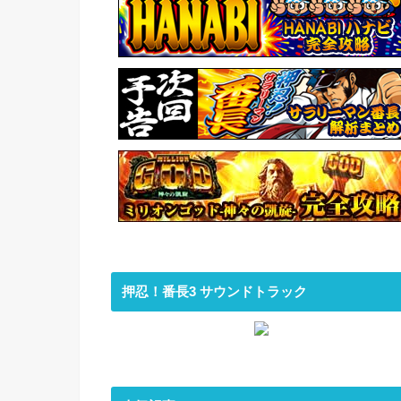
押忍！番長3 サウンドトラック