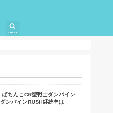
search
】ぱちんこCR聖戦士ダンバイン
 ダンバインRUSH継続率は