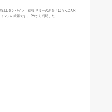
聖戦士ダンバイン 続報 サミーの新台「ぱちんこCR
イン」の続報です。 PVから判明した…