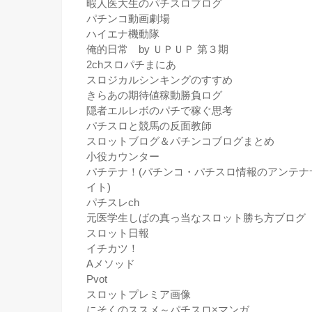
暇人医大生のパチスロブログ
パチンコ動画劇場
ハイエナ機動隊
俺的日常 by ＵＰＵＰ 第３期
2chスロパチまにあ
スロジカルシンキングのすすめ
きらあの期待値稼動勝負ログ
隠者エルレボのパチで稼ぐ思考
パチスロと競馬の反面教師
スロットブログ＆パチンコブログまとめ
小役カウンター
パチテナ！(パチンコ・パチスロ情報のアンテナ
イト)
パチスレch
元医学生しばの真っ当なスロット勝ち方ブログ
スロット日報
イチカツ！
Aメソッド
Pvot
スロットプレミア画像
にそくのススメ～パチスロ×マンガ