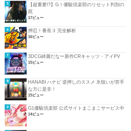
【超重要!?】GⅠ優駿倶楽部のリセット判別の
罠
17ビュー
押忍！番長３ 完全解析
16ビュー
3DCG綺麗だなー新作CRキャッツ・アイPV
15ビュー
HANABI ハナビ 逆押しのススメ 氷狙いが苦手
な方に是非！
15ビュー
G1優駿倶楽部 公式サイトまこまこサービス中
14ビュー