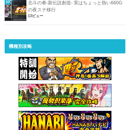
北斗の拳-新伝説創造- 実はちょっと熱い660G
の夜ステ移行
13ビュー
機種別攻略