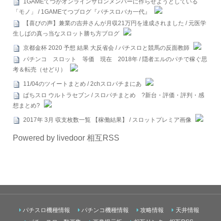
1GAMEてつがオンラインサロンメンバーに作らせようとしている
「モノ」 / 1GAMEてつブログ『パチスロバカ一代』
【喜びの声】兼業の吉井さんが月収21万円を達成されました / 元医学
生しばの真っ当なスロット勝ち方ブログ
京都金杯 2020 予想 結果 大反省会 / パチスロと競馬の反面教師
パチンコ スロット 等価 現在 2018年 / 隠者エルのパチで稼ぐ思
考＆転売（せどり）
11/04のツイートまとめ / 2chスロパチまにあ
ぱちスロ ウルトラセブン / スロパチまとめ ?新台・評価・評判・感
想まとめ?
2017年 3月 収支枚数一覧 【稼働結果】 / スロットプレミア画像
Powered by livedoor 相互RSS
パチスロ機種情報
パチンコ機種情報
攻略情報
天井情報