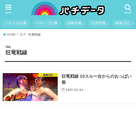
menu
search
パチスロ記事
パチンコ記事
攻略情報
天井情報
稼働日記
HOME
タグ : 狂竜戦線
TAG
狂竜戦線
稼働日記
狂竜戦線 10スルー台からのおっぱい
祭
2017.03.04