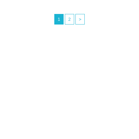
1
2
>