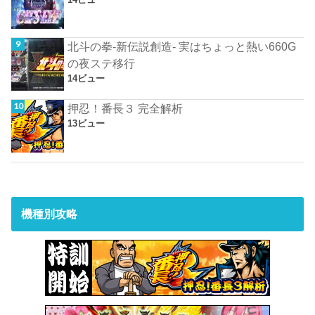
北斗の拳-新伝説創造- 実はちょっと熱い660G
の夜ステ移行
14ビュー
押忍！番長３ 完全解析
13ビュー
機種別攻略