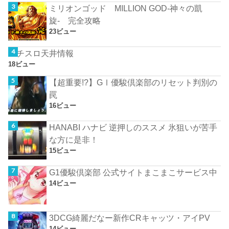
ミリオンゴッド MILLION GOD-神々の凱
旋- 完全攻略
23ビュー
パチスロ天井情報
18ビュー
【超重要!?】GⅠ優駿倶楽部のリセット判別の
罠
16ビュー
HANABI ハナビ 逆押しのススメ 氷狙いが苦手
な方に是非！
15ビュー
G1優駿倶楽部 公式サイトまこまこサービス中
14ビュー
3DCG綺麗だなー新作CRキャッツ・アイPV
14ビュー