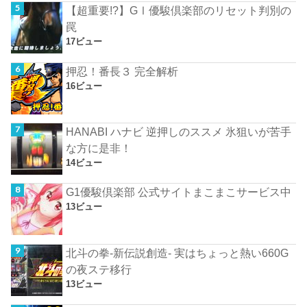
【超重要!?】GⅠ優駿倶楽部のリセット判別の
罠
17ビュー
押忍！番長３ 完全解析
16ビュー
HANABI ハナビ 逆押しのススメ 氷狙いが苦手
な方に是非！
14ビュー
G1優駿倶楽部 公式サイトまこまこサービス中
13ビュー
北斗の拳-新伝説創造- 実はちょっと熱い660G
の夜ステ移行
13ビュー