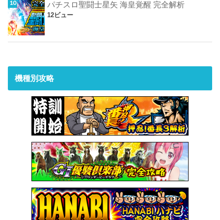
パチスロ聖闘士星矢 海皇覚醒 完全解析
12ビュー
機種別攻略