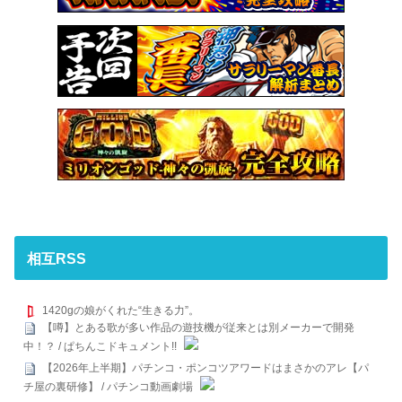
相互RSS
1420gの娘がくれた“生きる力”。
【噂】とある歌が多い作品の遊技機が従来とは別メーカーで開発
中！？ / ぱちんこドキュメント!!
【2026年上半期】パチンコ・ポンコツアワードはまさかのアレ【パ
チ屋の裏研修】 / パチンコ動画劇場