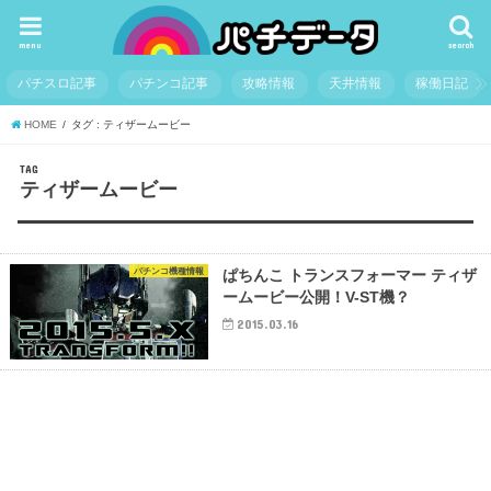
menu
search
パチスロ記事
パチンコ記事
攻略情報
天井情報
稼働日記
HOME
タグ : ティザームービー
TAG
ティザームービー
パチンコ機種情報
ぱちんこ トランスフォーマー ティザ
ームービー公開！V-ST機？
2015.03.16