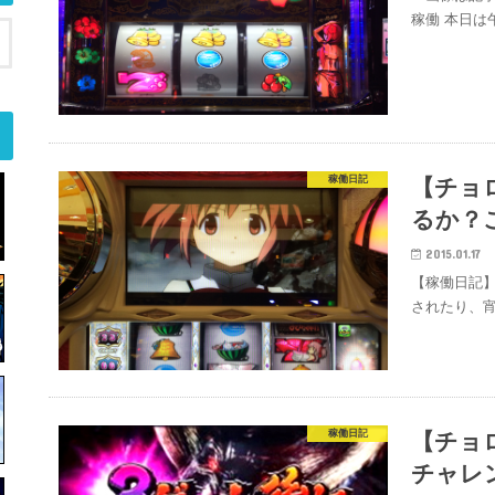
稼働 本日は
稼働日記
【チョ
るか？
2015.01.17
【稼働日記】
されたり、
稼働日記
【チョロ
チャレ