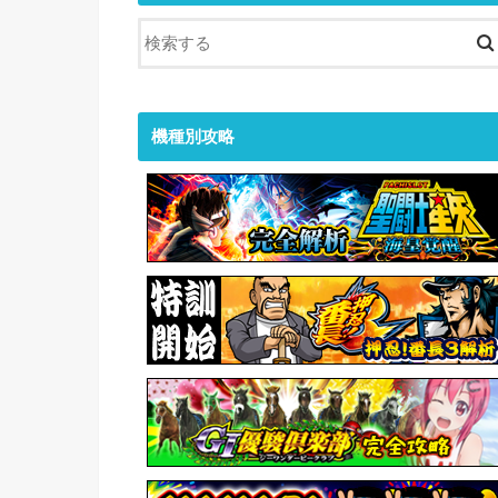
機種別攻略