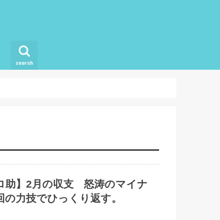
search
ロ助】2月の収支 怒涛のマイナ
回の力技でひっくり返す。