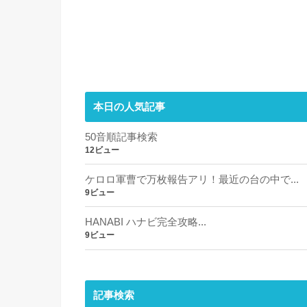
本日の人気記事
50音順記事検索
12ビュー
ケロロ軍曹で万枚報告アリ！最近の台の中で...
9ビュー
HANABI ハナビ完全攻略...
9ビュー
記事検索