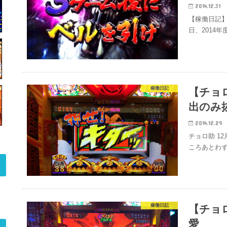
2014.12.31
【稼働日記】
日、2014
稼働日記
【チョ
出のみ
2014.12.29
チョロ助 1
ころあとわ
稼働日記
【チョロ
愛