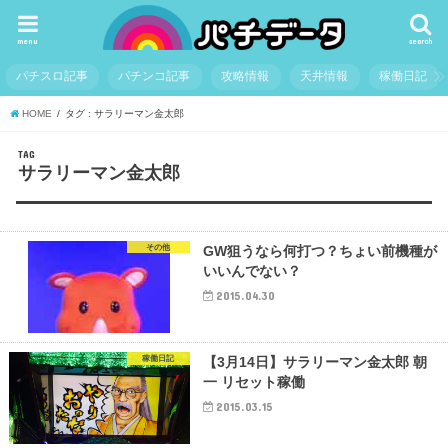
menu
search
パチスロ記事
パチンコ記事
攻略情報
天井情報
稼働日記
HOME
タグ : サラリーマン金太郎
TAG
サラリーマン金太郎
その他
GW狙うなら何打つ？ちょい前機種が
いいんでない？
2015.04.30
稼働日記
【3月14日】サラリーマン金太郎 朝
一 リセット稼働
2015.03.15