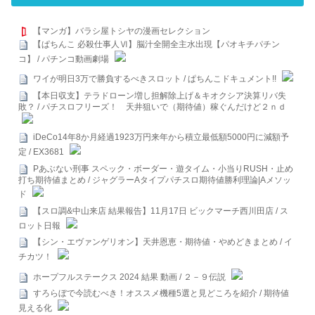
【マンガ】バラシ屋トシヤの漫画セレクション
【ぱちんこ 必殺仕事人Ⅵ】脳汁全開全主水出現【パオキチパチン
コ】 / パチンコ動画劇場
ワイが明日3万で勝負するべきスロット / ぱちんこドキュメント!!
【本日収支】テラドローン増し担解除上げ＆キオクシア決算リバ失
敗？ / パチスロフリーズ！ 天井狙いで（期待値）稼ぐんだけど２ｎｄ
iDeCo14年8か月経過1923万円来年から積立最低額5000円に減額予
定 / EX3681
Pあぶない刑事 スペック・ボーダー・遊タイム・小当りRUSH・止め
打ち期待値まとめ / ジャグラーAタイプパチスロ期待値勝利理論|Aメソッ
ド
【スロ調&中山来店 結果報告】11月17日 ビックマーチ西川田店 / ス
ロット日報
【シン・エヴァンゲリオン】天井恩恵・期待値・やめどきまとめ / イ
チカツ！
ホープフルステークス 2024 結果 動画 / ２－９伝説
すろらぼで今読むべき！オススメ機種5選と見どころを紹介 / 期待値
見える化