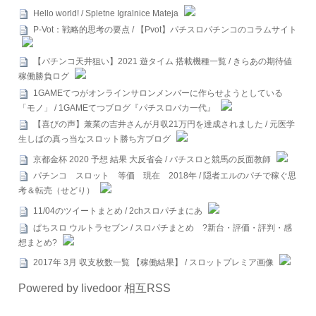
Hello world! / Spletne Igralnice Mateja
P-Vot：戦略的思考の要点 / 【Pvot】パチスロパチンコのコラムサイト
【パチンコ天井狙い】2021 遊タイム 搭載機種一覧 / きらあの期待値
稼働勝負ログ
1GAMEてつがオンラインサロンメンバーに作らせようとしている
「モノ」 / 1GAMEてつブログ『パチスロバカ一代』
【喜びの声】兼業の吉井さんが月収21万円を達成されました / 元医学
生しばの真っ当なスロット勝ち方ブログ
京都金杯 2020 予想 結果 大反省会 / パチスロと競馬の反面教師
パチンコ スロット 等価 現在 2018年 / 隠者エルのパチで稼ぐ思
考＆転売（せどり）
11/04のツイートまとめ / 2chスロパチまにあ
ぱちスロ ウルトラセブン / スロパチまとめ ?新台・評価・評判・感
想まとめ?
2017年 3月 収支枚数一覧 【稼働結果】 / スロットプレミア画像
Powered by livedoor 相互RSS