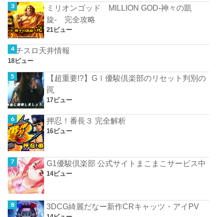
ミリオンゴッド MILLION GOD-神々の凱
旋- 完全攻略
21ビュー
パチスロ天井情報
18ビュー
【超重要!?】GⅠ優駿倶楽部のリセット判別の
罠
17ビュー
押忍！番長３ 完全解析
16ビュー
G1優駿倶楽部 公式サイトまこまこサービス中
14ビュー
3DCG綺麗だなー新作CRキャッツ・アイPV
14ビュー