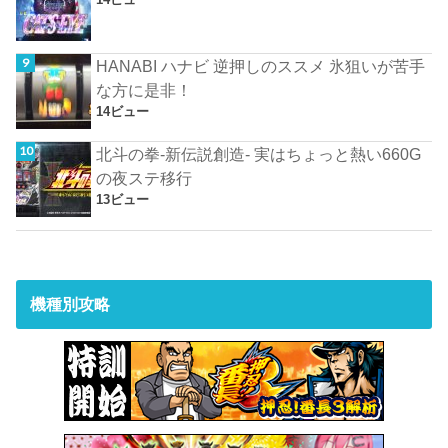
HANABI ハナビ 逆押しのススメ 氷狙いが苦手
な方に是非！
14ビュー
北斗の拳-新伝説創造- 実はちょっと熱い660G
の夜ステ移行
13ビュー
機種別攻略