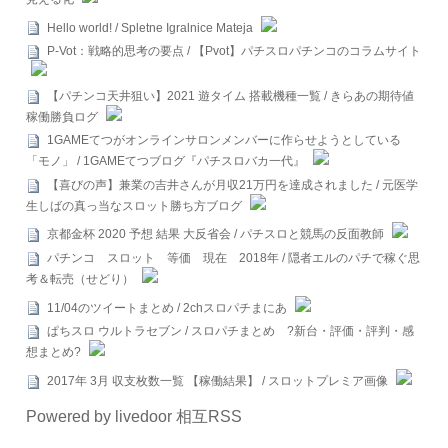
Hello world! / Spletne Igralnice Mateja
P-Vot：戦略的思考の要点 / 【Pvot】パチスロパチンコのコラムサイト
【パチンコ天井狙い】2021 遊タイム 搭載機種一覧 / きらあの期待値
稼働勝負ログ
1GAMEてつがオンラインサロンメンバーに作らせようとしている
「モノ」 / 1GAMEてつブログ『パチスロバカ一代』
【喜びの声】兼業の吉井さんが月収21万円を達成されました / 元医学
生しばの真っ当なスロット勝ち方ブログ
京都金杯 2020 予想 結果 大反省会 / パチスロと競馬の反面教師
パチンコ スロット 等価 現在 2018年 / 隠者エルのパチで稼ぐ思
考＆転売（せどり）
11/04のツイートまとめ / 2chスロパチまにあ
ぱちスロ ウルトラセブン / スロパチまとめ ?新台・評価・評判・感
想まとめ?
2017年 3月 収支枚数一覧 【稼働結果】 / スロットプレミア画像
Powered by livedoor 相互RSS