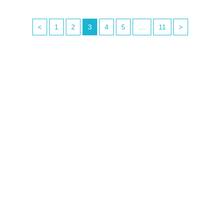
<
1
2
3
4
5
…
11
>