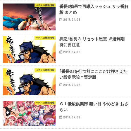
パチスロ機種情報
番長3効果で再導入ラッシュ サラ番解
析 まとめ
2017.04.08
パチスロ機種情報
押忍!番長３ リセット恩恵 ※過剰期
待に要注意
2017.04.05
パチスロ機種情報
｢番長3｣を打つ前にここだけ押さえた
い設定示唆＊暫定版
2017.04.02
パチスロ機種情報
ＧＩ優駿倶楽部 狙い目 やめどき おさ
らい
2017.04.02