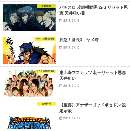
攻略情報
パチスロ 攻殻機動隊 2nd リセット恩
恵 天井狙い目
2017.04.11
パチスロ機種情報
押忍！番長3 ヤメ時
2017.04.10
パチスロ機種情報
恵比寿マスカッツ 朝一リセット恩恵
天井狙い
2017.04.10
攻略情報
【重要】アナザーゴッドポセドン 設
定示唆
2017.04.09